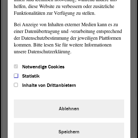
Wohnungsunternehmen haben bereits Anlaufstellen
helfen, diese Website zu verbessern oder zusätzliche
für ihre Mieterinnen und Mieter, die oft eben nicht
Funktionalitäten zur Verfügung zu stellen.
nur Mieterbelange im engeren Sinne behandeln,
Bei Anzeige von Inhalten externer Medien kann es zu
sondern auch sozial beraten.
einer Datenübertragung und -verarbeitung entsprechend
der Datenschutzbestimmung der jeweiligen Plattformen
Am Wichtigsten bleibt also, die vorhandenen
kommen. Bitte lesen Sie für weitere Informationen
Beratungs- und Hilfsangebote zu stärken und in
unsere Datenschutzerklärung.
ihrer Wirksamkeit auszubauen. Wir werden diesen
Antrag
ablehnen, wohl wissend, dass es
Notwendige Cookies
Anstrengungen bedarf, um das Wohngeld sowie
andere Sozialleistungen allen Berechtigten bekannt
Statistik
und zugänglich zu machen. Aber den hier
Inhalte von Drittanbietern
aufgezeigten Weg halten wir für grundsätzlich
falsch und für nicht zum Ziel führend. - Vielen
Dank.
Ablehnen
(Zustimmung)
Speichern