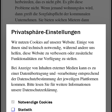
herbeireden, das es nicht gibt. Es gibt diese
Probleme nicht. Wenn jemand wohnungslos wird,
dann greift die Sorgfaltspflicht der kommunalen
Unternehmen. Sie bieten solchen Mietern dann
spezielle Wohnungen an. Sie können also nicht
Privatsphäre-Einstellungen
sagen, sie sitzen alle auf der Straße. Das ist einfach
gelogen. Das gibt es nicht. Das heißt, der
Antrag
Wir nutzen Cookies auf unserer Website. Einige von
geht an der Realität vorbei.
ihnen sind technisch notwendig, während andere uns
helfen, diese Website zu verbessern oder zusätzliche
Das Einzige, was man darin erkennen kann, ist,
Funktionalitäten zur Verfügung zu stellen.
dass Sie ein Arbeitsbeschaffungsmaßnahmenpaket
Bei Anzeige von Inhalten externer Medien kann es zu
für Sozialarbeiter schnüren wollen, um das jedem
einer Datenübertragung und -verarbeitung entsprechend
Unternehmen auf Kosten der Steuerzahler
der Datenschutzbestimmung der jeweiligen Plattformen
aufzudrücken - damit Sie dann wieder über
kommen. Bitte lesen Sie für weitere Informationen
Vermögensabgaben schwadronieren können.
unsere Datenschutzerklärung.
(Lachen)
Notwendige Cookies
Der letzte Satz im
Antrag
„Deshalb möchte die
Statistik