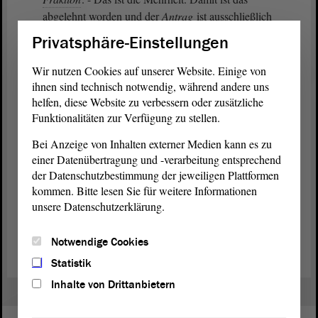
abgelehnt worden und der
Antrag
ist ausschließlich
an den Innenausschuss überwiesen worden.
Privatsphäre-Einstellungen
Wir schließen den Tagesordnungspunkt 15, bei dem
Wir nutzen Cookies auf unserer Website. Einige von
wir immerhin gelernt haben, dass die Doppik eine
ihnen sind technisch notwendig, während andere uns
der hervorragendsten und schönsten geistigen
helfen, diese Website zu verbessern oder zusätzliche
Funktionalitäten zur Verfügung zu stellen.
Errungenschaften der Menschheit geworden ist.
Wer hätte das gedacht!
Bei Anzeige von Inhalten externer Medien kann es zu
einer Datenübertragung und -verarbeitung entsprechend
der Datenschutzbestimmung der jeweiligen Plattformen
kommen. Bitte lesen Sie für weitere Informationen
unsere Datenschutzerklärung.
Zurück zur Landtagssitzung
Notwendige Cookies
Statistik
Inhalte von Drittanbietern