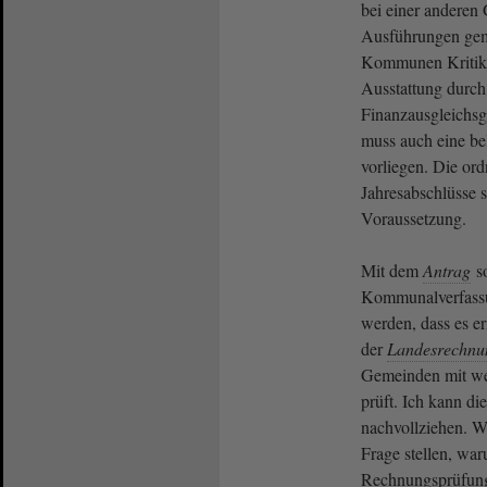
bei einer anderen 
Ausführungen gem
Kommunen Kritik a
Ausstattung durc
Finanzausgleichsg
muss auch eine be
vorliegen. Die o
Jahresabschlüsse s
Voraussetzung.
Mit dem
Antrag
so
Kommunalverfassu
werden, dass es er
der
Landesrechnu
Gemeinden mit we
prüft. Ich kann d
nachvollziehen. Wi
Frage stellen, wa
Rechnungsprüfung