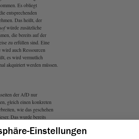
kommen. Es obliegt
 die entsprechenden
hmen. Das heißt, der
hof
würde zusätzliche
en, die bereits auf der
se zu erfüllen sind. Eine
 wird auch Ressourcen
ßt, es wird vermutlich
onal akquiriert werden müssen.
seiten der AfD nur
n, gleich einen konkreten
rbreiten, wie das geschehen
dieser. Das wurde bereits
sphäre-Einstellungen