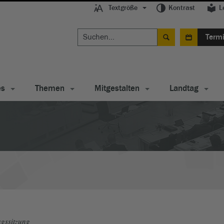
Textgröße
Kontrast
L
Term
es
Themen
Mitgestalten
Landtag
gssitzung