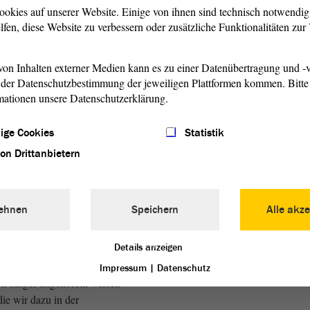
ten Damen und Herren! Ich
ookies auf unserer Website. Einige von ihnen sind technisch notwendi
an die Grundsätze der
lfen, diese Website zu verbessern oder zusätzliche Funktionalitäten zu
erinnern. So gilt es,
mmunen bei der
 zu unterstützen, und zwar
on Inhalten externer Medien kann es zu einer Datenübertragung und -v
der Datenschutzbestimmung der jeweiligen Plattformen kommen. Bitte 
Schlussendlich gibt es aber
mationen unsere Datenschutzerklärung.
itere Möglichkeiten. Dieser
inmal zu beraten und zu
ige Cookies
Statistik
vor man weitere Maßnahmen
em wichtig. Für meine
Fraktion
von Drittanbietern
r. Es geht darum, dass
effektiv, effizient und
wendet werden. Das gilt
ehnen
Speichern
Alle akze
r für die Kommunen in
ern generell für alle
Details anzeigen
 öffentliche Mittel, auch
wendet werden. Diejenigen, die
Impressum
|
Datenschutz
n länger angehören, wissen
ie wir dazu in der