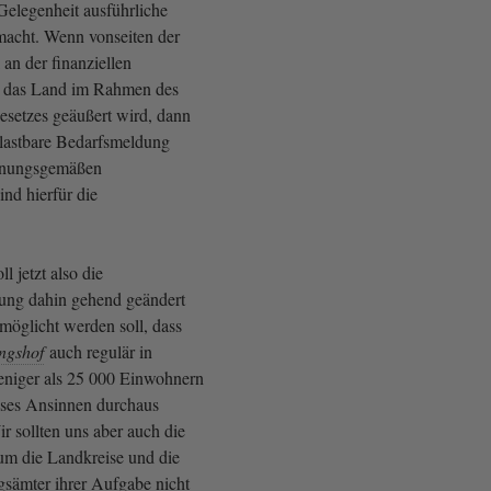
Gelegenheit ausführliche
acht. Wenn vonseiten der
n der finanziellen
h das Land im Rahmen des
esetzes geäußert wird, dann
lastbare Bedarfsmeldung
rdnungsgemäßen
ind hierfür die
ll jetzt also die
ng dahin gehend geändert
möglicht werden soll, dass
ngshof
auch regulär in
niger als 25 000 Einwohnern
ieses Ansinnen durchaus
r sollten uns aber auch die
rum die Landkreise und die
sämter ihrer Aufgabe nicht