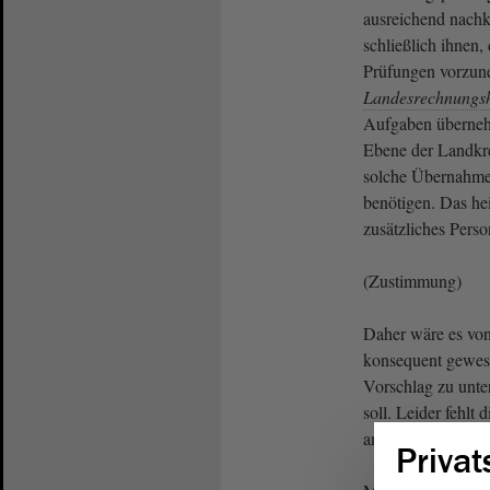
ausreichend nach
schließlich ihnen,
Prüfungen vorzune
Landesrechnungs
Aufgaben übernehm
Ebene der Landkrei
solche Übernahme
benötigen. Das hei
zusätzliches Pers
(Zustimmung)
Daher wäre es von
konsequent gewese
Vorschlag zu unte
soll. Leider fehlt 
angesprochen.
Privat