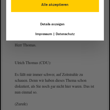
Damit haben Sie eine
Vorlage
.
Alle akzeptieren
(Zustimmung)
Details anzeigen
Vizepräsidentin Anne-Marie Keding:
Impressum
|
Datenschutz
Herr Thomas.
Ulrich Thomas (CDU):
Es fällt mir immer schwer, auf Zeitstrahle zu
schauen. Denn wir haben dieses Thema schon
diskutiert, als Sie noch gar nicht hier waren. Das ist
nun einmal so.
(Zurufe)