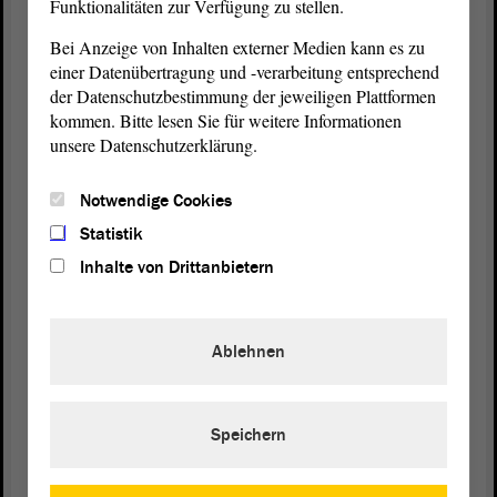
Funktionalitäten zur Verfügung zu stellen.
Bei Anzeige von Inhalten externer Medien kann es zu
Jan Scharfenort (AfD):
einer Datenübertragung und -verarbeitung entsprechend
der Datenschutzbestimmung der jeweiligen Plattformen
Vielen Dank für Ihre Rede. Sie war sehr gut, wie
kommen. Bitte lesen Sie für weitere Informationen
man es von Ihnen gewohnt ist. Ich frage mich aber:
unsere Datenschutzerklärung.
Wie können sie mit 40 Abgeordneten der CDU-
Fraktion
so ein grünes Geschwafel als
Notwendige Cookies
Beschlussvorlage vorlegen?
Statistik
Inhalte von Drittanbietern
(Lachen)
Damit fallen Sie dem Ministerpräsidenten eigentlich
Ablehnen
in den Rücken, anstatt ihn zu unterstützen. Die
Bundestagsfraktion ist in diesem Punkt schon
weiter. Ich empfehle wirklich den
Antrag
vom 15.
März. Schauen Sie einmal hinein. Der ist wirklich
Speichern
technologieoffen. Oder schauen Sie in die Anträge
von uns oder von der Bundestagsfraktion seit 2017.