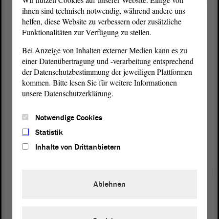
realpolitisch einfach schauen, in welche Richtung
ihnen sind technisch notwendig, während andere uns
es tatsächlich geht. Deshalb ist es wichtig, dass wir
helfen, diese Website zu verbessern oder zusätzliche
diesen Transformationsprozess begleiten und
Funktionalitäten zur Verfügung zu stellen.
tatsächlich auch schauen, wie es geht.
Bei Anzeige von Inhalten externer Medien kann es zu
einer Datenübertragung und -verarbeitung entsprechend
Was das Thema Kohle betrifft, haben wir immer
der Datenschutzbestimmung der jeweiligen Plattformen
gesagt: Es kann idealerweise das Jahr 2038 sein.
kommen. Bitte lesen Sie für weitere Informationen
Jetzt wird auch in Berlin schon darüber diskutiert,
unsere Datenschutzerklärung.
dass natürlich das Möglichste ausgereizt werden
muss. Wir brauchen für die Menschen im Land
Notwendige Cookies
Energiesicherheit. Die Versorgungssicherheit ist das
A und O für die Bevölkerung, meine Damen und
Statistik
Herren.
Inhalte von Drittanbietern
Das ist die Leitlinie dieser
Beschlussempfehlung
des Wirtschaftsausschusses. Deshalb bitte ich um
Ablehnen
Zustimmung dazu. - Vielen Dank.
(Zustimmung)