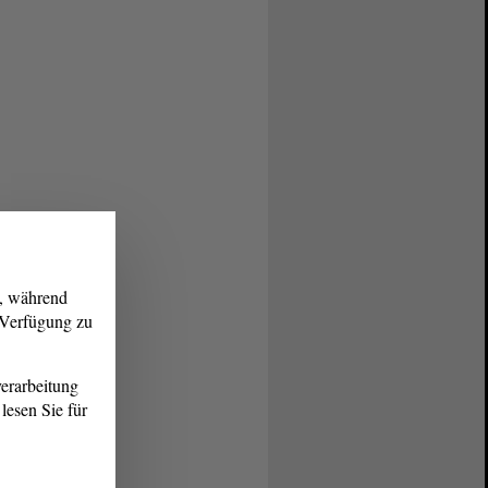
g, während
r Verfügung zu
erarbeitung
lesen Sie für