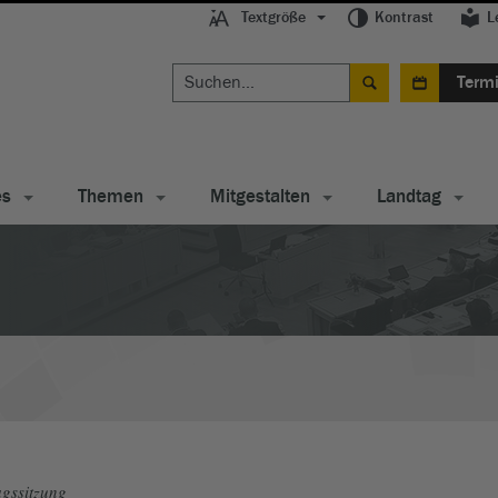
Textgröße
Kontrast
L
Term
es
Themen
Mitgestalten
Landtag
gssitzung