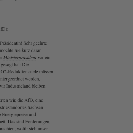
AfD):
Präsidentin! Sehr geehrte
möchte Sie kurz daran
er
Ministerpräsident
vor ein
 gesagt hat: Die
 CO2-Reduktionsziele müssen
ntergeordnet werden,
wir Industrieland bleiben.
rten wir, die AfD, eine
triestandortes Sachsen-
e Energiepreise und
eit. Das sind Forderungen,
brachten, wofür sich unser