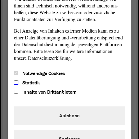
ihnen sind technisch notwendig, während andere uns
Präsident Dr. Gunnar Schellenberger:
helfen, diese Website zu verbessern oder zusätzliche
Funktionalitäten zur Verfügung zu stellen.
Danke. Einen Augenblick bitte. - Ich habe das
Bei Anzeige von Inhalten externer Medien kann es zu
Gefühl, das ist eine Intervention. Bitte, Herr Pott.
einer Datenübertragung und -verarbeitung entsprechend
der Datenschutzbestimmung der jeweiligen Plattformen
kommen. Bitte lesen Sie für weitere Informationen
Konstantin Pott (FDP):
unsere Datenschutzerklärung.
Vielen Dank. - Ich möchte nur einmal etwas
Notwendige Cookies
klarstellen, weil es anscheinend ein bisschen falsch
Statistik
verstanden wurde. Ich habe nicht gesagt, dass ein
Inhalte von Drittanbietern
Coronabonus gar nicht helfen würde. Ich habe
gesagt, dass wir in einem Jahr wieder dastehen und
dann ziemlich wenig davon übrig geblieben sein
Ablehnen
wird. Dann haben wir keine dauerhafte
Verbesserung erreicht. Ich glaube, darum sollte es
aber gehen. Das schafft am Ende wirklich die
Wertschätzung, die die Mitarbeiterinnen verdienen.