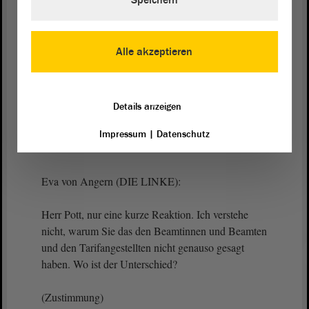
Speichern
(Zustimmung)
Alle akzeptieren
Präsident Dr. Gunnar Schellenberger:
Details anzeigen
Danke. - Frau von Angern, Sie können darauf
erwidern, bitte.
Impressum
|
Datenschutz
Eva von Angern (DIE LINKE):
Herr Pott, nur eine kurze Reaktion. Ich verstehe
nicht, warum Sie das den Beamtinnen und Beamten
und den Tarifangestellten nicht genauso gesagt
haben. Wo ist der Unterschied?
(Zustimmung)