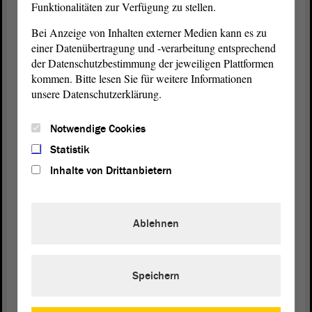
Funktionalitäten zur Verfügung zu stellen.
Beschwerde. Ansonsten, so haben sie gesagt, sind
Bei Anzeige von Inhalten externer Medien kann es zu
die Schulleitungen da sehr engagiert und gehen mit
einer Datenübertragung und -verarbeitung entsprechend
diesen Dingen sensibel um.
der Datenschutzbestimmung der jeweiligen Plattformen
kommen. Bitte lesen Sie für weitere Informationen
Ein genereller Anspruch auf Freistellung vom
unsere Datenschutzerklärung.
Unterricht zur Wahrnehmung allerdings
ehrenamtlicher Tätigkeiten jeglicher Art stünde im
Notwendige Cookies
Widerspruch zu der in § 36 des Schulgesetzes des
Landes Sachsen-Anhalt geregelten Schulpflicht.
Statistik
Inhalte von Drittanbietern
Aktuelle Regelungen ermöglichen es den Schulen
bereits jetzt, nach Prüfung des Einzelfalls eine
Freistellung zu gewähren und damit das Ehrenamt
Ablehnen
auch zu unterstützen. Dass im Einzelfall auch hier
unterschiedliche Bewertungen eines Sachverhaltes
möglich sind, liegt zumindest auf der Hand.
Speichern
So lobenswert das Engagement von Schülerinnen