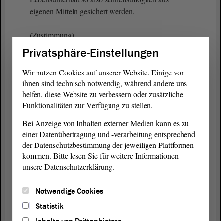
eigenen Mitteln gesichert werden.
(Zustimmung)
Privatsphäre-Einstellungen
Das wurde mir gegenüber bei meinem Besuch in
Halle von Betroffenen zum Ausdruck gebracht. Sie
Wir nutzen Cookies auf unserer Website. Einige von
wollen so schnell wie möglich arbeiten. Weil es sich
ihnen sind technisch notwendig, während andere uns
helfen, diese Website zu verbessern oder zusätzliche
mehrheitlich um erwachsene Frauen handelt, ist es
Funktionalitäten zur Verfügung zu stellen.
wichtig, dass wir das mit den Kitas so schnell wie
möglich hinbekommen. Wir wissen, die
Bei Anzeige von Inhalten externer Medien kann es zu
Zugangsvoraussetzung ist die Masernimpfung. Wir
einer Datenübertragung und -verarbeitung entsprechend
als Gesundheitskabinett haben mit den medizinisch
der Datenschutzbestimmung der jeweiligen Plattformen
Verantwortlichen vor zwei Tagen
kommen. Bitte lesen Sie für weitere Informationen
zusammengesessen und haben dafür grünes Licht
unsere Datenschutzerklärung.
gegeben, wie wir das gemeinsam organisieren,
damit das ganz schnell funktioniert, sodass sowohl
Notwendige Cookies
die Arbeitsmarktintegration als auch die Betreuung
Statistik
der Kinder sichergestellt ist. Wir wollen den vor