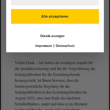
Ja.
Alle akzeptieren
Vizepräsident Wulf Gallert:
Dann können Sie die Frage stellen. Bitte sehr.
Details anzeigen
Impressum
|
Datenschutz
Susan Sziborra-Seidlitz (GRÜNE):
Vielen Dank. - Sie haben als wichtigen Aspekt für
die Qualitätssicherung und für die Vergrößerung die
Schulgeldfreiheit für die Erziehungsberufe
herausgestellt. Ist Ihnen bewusst, dass die
bundesgesetzliche Regelung für die
Schulgeldfreiheit in den Erziehungsberufen im
August 2022, also zum Ende des nächsten
Schulhalbjahres, endet und dass es im Moment
weder auf Bundes- noch auf Landesebene