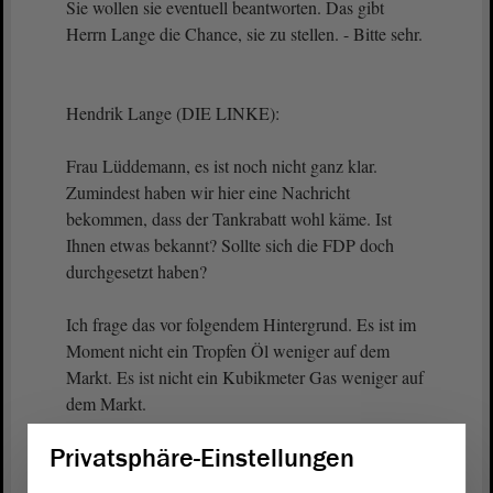
Sie wollen sie eventuell beantworten. Das gibt
Herrn Lange die Chance, sie zu stellen. - Bitte sehr.
Hendrik Lange (DIE LINKE):
Frau Lüddemann, es ist noch nicht ganz klar.
Zumindest haben wir hier eine Nachricht
bekommen, dass der Tankrabatt wohl käme. Ist
Ihnen etwas bekannt? Sollte sich die FDP doch
durchgesetzt haben?
Ich frage das vor folgendem Hintergrund. Es ist im
Moment nicht ein Tropfen Öl weniger auf dem
Markt. Es ist nicht ein Kubikmeter Gas weniger auf
dem Markt.
Privatsphäre-Einstellungen
Cornelia Lüddemann (GRÜNE):