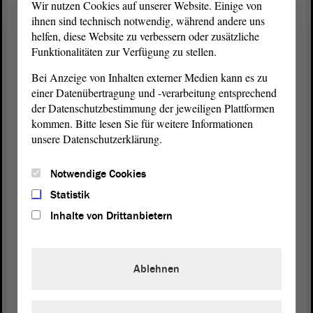
Wir nutzen Cookies auf unserer Website. Einige von
ihnen sind technisch notwendig, während andere uns
So ist es.
helfen, diese Website zu verbessern oder zusätzliche
Funktionalitäten zur Verfügung zu stellen.
Bei Anzeige von Inhalten externer Medien kann es zu
Hendrik Lange (DIE LINKE):
einer Datenübertragung und -verarbeitung entsprechend
der Datenschutzbestimmung der jeweiligen Plattformen
Trotzdem haben wir Preise, die durch die Decke
kommen. Bitte lesen Sie für weitere Informationen
tanzen.
unsere Datenschutzerklärung.
Notwendige Cookies
Cornelia Lüddemann (GRÜNE):
Statistik
Ja.
Inhalte von Drittanbietern
Hendrik Lange (DIE LINKE):
Ablehnen
Es ist schön, dass wir staatlich versuchen, uns bei
den Steuern zu begrenzen und damit eine