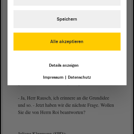
Vizepräsident Wulf Gallert:
Speichern
Herr Rausch, bleiben Sie einmal ganz ruhig. Die
Grundidee dieser Geschichte ist, Sie stellen eine
Frage und Sie lassen sie beantworten. Das
Alle akzeptieren
funktioniert aber nur dann, wenn Sie die Rednerin
auch antworten lassen. Das ist jetzt meine Bitte, bei
den Zwischenrufen ein bisschen zurückhaltender zu
Details anzeigen
sein, sonst kann sie die Frage gar nicht beantworten.
Impressum
|
Datenschutz
(Zuruf von Tobias Rausch, AfD)
- Ja, Herr Rausch, ich erinnere an die Grundidee
und so. - Jetzt haben wir die nächste Frage. Wollen
Sie die von Herrn Roi beantworten?
Juliane Kleemann (SPD):