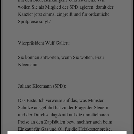
wollen Sie als Mitglied der SPD agieren, damit der
Kanzler jetzt einmal eingreift und für ordentliche
Spritpreise sorgt?
Vizepräsident Wulf Gallert:
Sie können antworten, wenn Sie wollen, Frau
Kleemann.
Juliane Kleemann (SPD):
Das Erste. Ich verweise auf das, was Minister
Schulze ausgeführt hat zu der Frage der Steuern
und der Durchschlagskraft auf die unmittelbaren
Preise an den Zapfsäulen bzw. nachher auch beim
Einkauf für Gas und Öl, für die Heizkostenpreise.