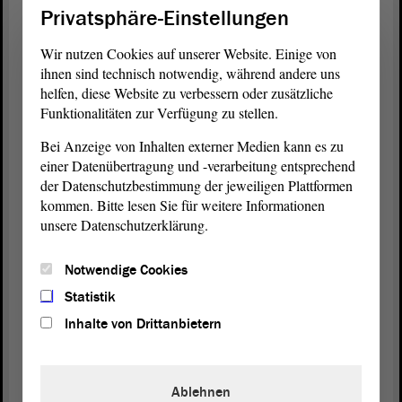
Privatsphäre-Einstellungen
Das Zweite ist: Ich glaube, wir brauchen in diesem
Land mehr Energie dafür, dass wir uns in der Tat
Wir nutzen Cookies auf unserer Website. Einige von
um stärkeres Kartellrecht, um Wettbewerbsrecht
ihnen sind technisch notwendig, während andere uns
bemühen. Das braucht hier alle demokratischen
helfen, diese Website zu verbessern oder zusätzliche
Funktionalitäten zur Verfügung zu stellen.
Kräfte. Dieses Einschlagen auf „der Staat bereichert
sich hier“, das ist wirklich eine sehr seltsame
Bei Anzeige von Inhalten externer Medien kann es zu
Erzählung von einer
Partei
, die meint, sie würde
einer Datenübertragung und -verarbeitung entsprechend
sich für die sozialen Belange von Menschen
der Datenschutzbestimmung der jeweiligen Plattformen
einsetzen. Das stimmt schlicht und ergreifend nicht,
kommen. Bitte lesen Sie für weitere Informationen
dass sich hierbei ein Staat bereichert.
unsere Datenschutzerklärung.
(Zuruf von Tobias Rausch, AfD)
Notwendige Cookies
Statistik
- Ja, es ist Ihre Erzählung, aber die macht es ja nicht
Inhalte von Drittanbietern
besser, wenn Sie sie permanent wiederholen.
(Zuruf von Tobias Rausch, AfD)
Ablehnen