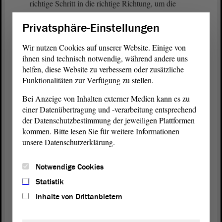
richtige Schritt in die richtige Richtung, um die
Leute zu entlasten.
Privatsphäre-Einstellungen
Meine sehr verehrten Damen und Herren! Jetzt
Wir nutzen Cookies auf unserer Website. Einige von
komme ich zu der Grundursache dieser Schieflage,
ihnen sind technisch notwendig, während andere uns
warum wir immer weiter darüber sprechen und
helfen, diese Website zu verbessern oder zusätzliche
warum die Politik immer weiter zusieht, wie die
Funktionalitäten zur Verfügung zu stellen.
Bürger an den Tankstellen, in den Supermärkten, in
Bei Anzeige von Inhalten externer Medien kann es zu
den Baumärkten und bei Strom, Gas und Öl
einer Datenübertragung und -verarbeitung entsprechend
abgezockt werden. Die Bürger werden abgezockt,
der Datenschutzbestimmung der jeweiligen Plattformen
weil es wohlstandsverwöhnte Politiker Hand in
kommen. Bitte lesen Sie für weitere Informationen
Hand mit vielen Journalisten so wollen. Unter dem
unsere Datenschutzerklärung.
Deckmantel des Klimaschutzes und der politischen
Korrektheit ist in diesem Land alles erlaubt, was in
Notwendige Cookies
diesen aktuellen Zeitgeist passt.
Statistik
(Zustimmung)
Inhalte von Drittanbietern
Journalisten, die Zigtausend Euro im Monat