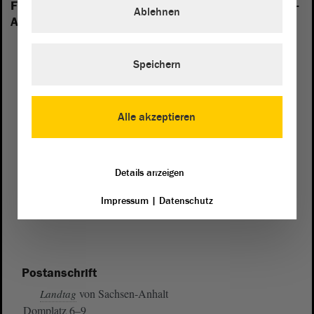
Folgende Fraktionen sind im Landtag von Sachsen-
Ablehnen
Anhalt vertreten:
Speichern
Alle akzeptieren
Details anzeigen
Impressum
|
Datenschutz
Postanschrift
von Sachsen-Anhalt
Landtag
Domplatz 6–9