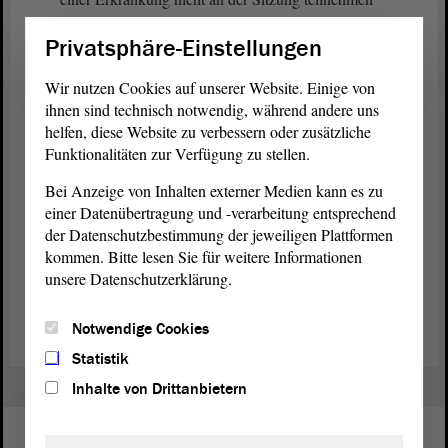
wird.
Privatsphäre-Einstellungen
Zur
Tagesordnung
. Die
Tagesordnung
liegt Ihnen
Wir nutzen Cookies auf unserer Website. Einige von
vor. Gibt es zur
Tagesordnung
noch Hinweise,
ihnen sind technisch notwendig, während andere uns
Einspruch oder Bemerkungen? - Das sehe ich nicht.
helfen, diese Website zu verbessern oder zusätzliche
Dann ist die
Tagesordnung
so gebilligt worden und
Funktionalitäten zur Verfügung zu stellen.
wir können danach verfahren.
Bei Anzeige von Inhalten externer Medien kann es zu
einer Datenübertragung und -verarbeitung entsprechend
der Datenschutzbestimmung der jeweiligen Plattformen
kommen. Bitte lesen Sie für weitere Informationen
unsere Datenschutzerklärung.
Zurück zur Landtagssitzung
Notwendige Cookies
Statistik
Inhalte von Drittanbietern