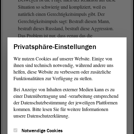
Situation so schwierig und kompliziert, weil es
natürlich einen Gerechtigkeitsimpuls gibt. Der
Gerechtigkeitsimpuls sagt: Bestraft diesen Mann,
bestraft dieses Russland, bestraft diese Aggression.
Das Problem ist nur, dass genau das die
einkalkulierte Reaktion ist. Das ist genau deswegen
Privatsphäre-Einstellungen
die einkalkulierte Reaktion, weil sie wiederum auf
Putins Seite zur Legitimation und zur Begründung
Wir nutzen Cookies auf unserer Website. Einige von
der nächsten Eskalationsstufe dient. Das ist der
ihnen sind technisch notwendig, während andere uns
Unterschied zwischen Politik und Gerechtigkeit.
helfen, diese Website zu verbessern oder zusätzliche
Funktionalitäten zur Verfügung zu stellen.
Ich will deswegen etwas zu den Sanktionsfragen
Bei Anzeige von Inhalten externer Medien kann es zu
sagen. Zur
Debatte
um Nord Stream 2. Ich muss
einer Datenübertragung und -verarbeitung entsprechend
noch einmal ganz klar sagen: Sie ist inzwischen so
der Datenschutzbestimmung der jeweiligen Plattformen
lächerlich, dass man sie im Grunde genommen
kommen. Bitte lesen Sie für weitere Informationen
wirklich vergessen sollte. Nord Stream 2 existiert,
unsere Datenschutzerklärung.
aber Nord Stream 2 geht nicht in Betrieb. Nord
Stream 2 wäre auch im nächsten Jahr oder
Notwendige Cookies