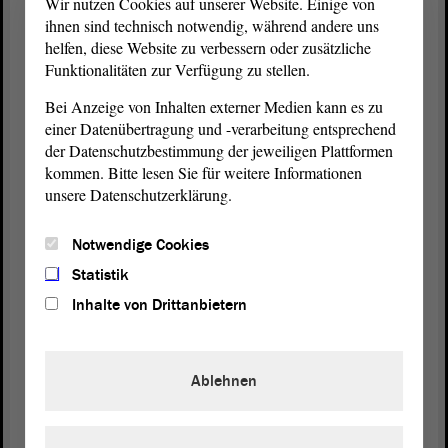
Wir nutzen Cookies auf unserer Website. Einige von
Fraktion
, die sich heute hier hinstellt und sagt: Wir
ihnen sind technisch notwendig, während andere uns
thematisieren das durch DIE LINKE.
helfen, diese Website zu verbessern oder zusätzliche
Funktionalitäten zur Verfügung zu stellen.
(Zustimmung)
Bei Anzeige von Inhalten externer Medien kann es zu
einer Datenübertragung und -verarbeitung entsprechend
Sie haben es aktiv mit blockiert, dass wir hier schon
der Datenschutzbestimmung der jeweiligen Plattformen
vor vielen Jahren eine Verbesserung hätten
kommen. Bitte lesen Sie für weitere Informationen
herbeiführen können, Herr Lange. Wenn ich Sie
unsere Datenschutzerklärung.
dazu etwas fragen möchte, sind Sie nicht in der
Lage, sich einer inhaltlichen
Debatte
zu stellen. Sie
Notwendige Cookies
setzen sich hin. Das beweist doch, dass es Ihnen gar
Statistik
nicht um eine Lösung geht, dass es Ihnen gar nicht
Inhalte von Drittanbietern
um die Versorgung geht, dass es Ihnen nicht um die
Menschen geht. Ihnen geht es um reinen
Populismus. Das haben Sie heute wieder bewiesen.
Ablehnen
(Beifall)