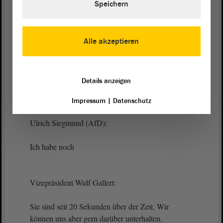
Das ist sehr, sehr schade. Wir reichen hier jeder
Speichern
Fraktion
die Hand; denn die medizinische
Versorgung ist ein Thema
Alle akzeptieren
Vizepräsident Wulf Gallert:
Details anzeigen
Herr Siegmund.
Impressum
|
Datenschutz
Ulrich Siegmund (AfD):
Ich habe noch
Vizepräsident Wulf Gallert:
Sie sind seit 20 Sekunden über der Zeit. Wir
können uns aber gern darüber unterhalten.