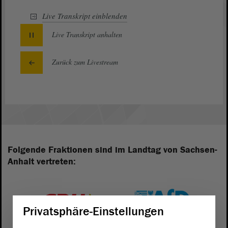
Live Transkript
einblenden
Live Transkript
anhalten
Zurück zum Livestream
Folgende Fraktionen sind im Landtag von Sachsen-
Anhalt vertreten:
Privatsphäre-Einstellungen