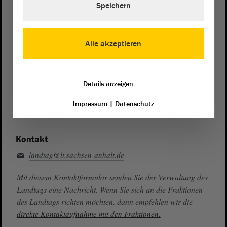
Speichern
Zentrale:
0391 / 560 - 0
Fax:
0391 / 560 - 1123
Alle akzeptieren
Presse- und Öffentlichkeitsarbeit
0391 / 560 - 0
Details anzeigen
Besucherdienst
0391 / 560 - 0
Impressum
|
Datenschutz
Kontakt
landtag@lt.sachsen-anhalt.de
Mit diesem Kontaktformular senden Sie der Verwaltung des
Landtags eine Nachricht. Wenn Sie sich an die Fraktionen
des Landtags richten möchten, dann empfehlen wir die
direkte Kontaktaufnahme mit den Fraktionen.