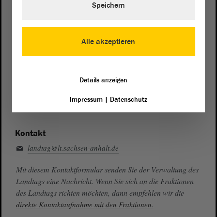
Speichern
Zentrale:
0391 / 560 - 0
Fax:
0391 / 560 - 1123
Alle akzeptieren
Presse- und Öffentlichkeitsarbeit
0391 / 560 - 0
Details anzeigen
Besucherdienst
0391 / 560 - 0
Impressum
|
Datenschutz
Kontakt
landtag@lt.sachsen-anhalt.de
Mit diesem Kontaktformular senden Sie der Verwaltung des
Landtags eine Nachricht. Wenn Sie sich an die Fraktionen
des Landtags richten möchten, dann empfehlen wir die
direkte Kontaktaufnahme mit den Fraktionen.