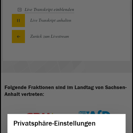
Live Transkript
einblenden
Live Transkript
anhalten
Zurück zum Livestream
Folgende Fraktionen sind im Landtag von Sachsen-
Anhalt vertreten:
Privatsphäre-Einstellungen