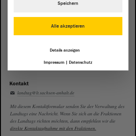
Speichern
Zentrale:
0391 / 560 - 0
Fax:
0391 / 560 - 1123
Alle akzeptieren
Presse- und Öffentlichkeitsarbeit
0391 / 560 - 0
Details anzeigen
Besucherdienst
0391 / 560 - 0
Impressum
|
Datenschutz
Kontakt
landtag@lt.sachsen-anhalt.de
Mit diesem Kontaktformular senden Sie der Verwaltung des
Landtags eine Nachricht. Wenn Sie sich an die Fraktionen
des Landtags richten möchten, dann empfehlen wir die
direkte Kontaktaufnahme mit den Fraktionen.