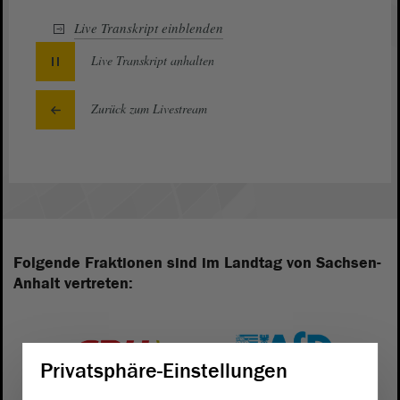
Live Transkript
einblenden
Live Transkript
anhalten
Zurück zum Livestream
Folgende Fraktionen sind im Landtag von Sachsen-
Anhalt vertreten:
Privatsphäre-Einstellungen