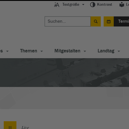
Textgröße
Kontrast
L
Term
es
Themen
Mitgestalten
Landtag
Live