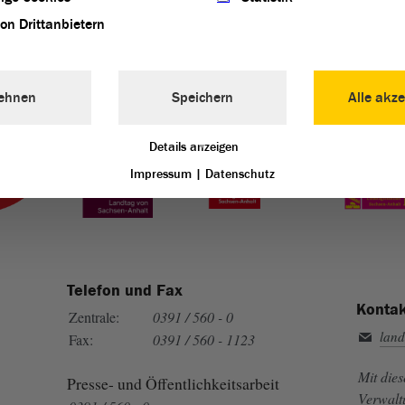
von Drittanbietern
ehnen
Speichern
Alle akze
Landtag von Sachsen-Anhalt vertreten:
Details anzeigen
Impressum
|
Datenschutz
Telefon und Fax
Kontak
Zentrale:
0391 / 560 - 0
land
Fax:
0391 / 560 - 1123
Mit die
Presse- und Öffentlichkeitsarbeit
Verwalt