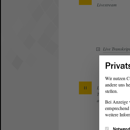
Livestream
Live Transkrip
Privat
Wir nutzen C
andere uns he
Live
stellen.
Transkript
anhalten
Bei Anzeige v
entsprechend 
weitere Infor
Notwend