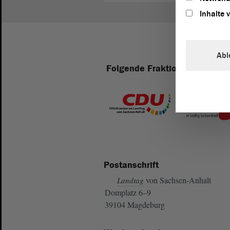
Inhalte 
Abl
Folgende Fraktionen sind im 
Postanschrift
von Sachsen-Anhalt
Landtag
Domplatz 6–9
39104 Magdeburg