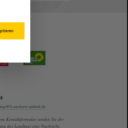
ptieren
t
tag@lt.sachsen-anhalt.de
sem Kontaktformular senden Sie der
ung des Landtags eine Nachricht.