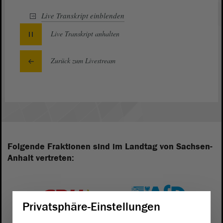
Live Transkript
einblenden
Live Transkript
anhalten
Zurück zum Livestream
Folgende Fraktionen sind im Landtag von Sachsen-
Anhalt vertreten:
Privatsphäre-Einstellungen