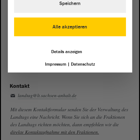
Speichern
Zentrale:
0391 / 560 - 0
Fax:
0391 / 560 - 1123
Alle akzeptieren
Presse- und Öffentlichkeitsarbeit
0391 / 560 - 0
Details anzeigen
Besucherdienst
0391 / 560 - 0
Impressum
|
Datenschutz
Kontakt
landtag@lt.sachsen-anhalt.de
Mit diesem Kontaktformular senden Sie der Verwaltung des
Landtags eine Nachricht. Wenn Sie sich an die Fraktionen
des Landtags richten möchten, dann empfehlen wir die
direkte Kontaktaufnahme mit den Fraktionen.