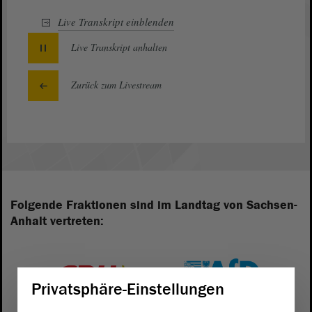
Live Transkript
einblenden
Live Transkript
anhalten
Zurück zum Livestream
Folgende Fraktionen sind im Landtag von Sachsen-
Anhalt vertreten:
Privatsphäre-Einstellungen