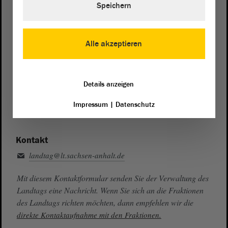
Speichern
Zentrale:
0391 / 560 - 0
Fax:
0391 / 560 - 1123
Alle akzeptieren
Presse- und Öffentlichkeitsarbeit
0391 / 560 - 0
Details anzeigen
Besucherdienst
0391 / 560 - 0
Impressum
|
Datenschutz
Kontakt
landtag@lt.sachsen-anhalt.de
Mit diesem Kontaktformular senden Sie der Verwaltung des
Landtags eine Nachricht. Wenn Sie sich an die Fraktionen
des Landtags richten möchten, dann empfehlen wir die
direkte Kontaktaufnahme mit den Fraktionen.