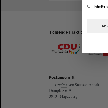
Inhalte 
Abl
Folgende Fraktionen sind im 
Postanschrift
von Sachsen-Anhalt
Landtag
Domplatz 6–9
39104 Magdeburg