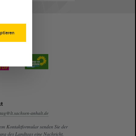
ptieren
t
tag@lt.sachsen-anhalt.de
sem Kontaktformular senden Sie der
ung des Landtags eine Nachricht.