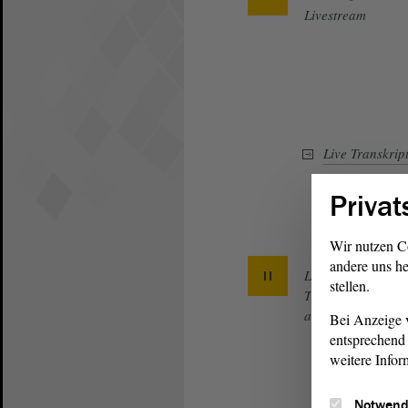
Livestream
Live Transkrip
Privat
Wir nutzen C
andere uns he
Live
stellen.
Transkript
anhalten
Bei Anzeige v
entsprechend 
weitere Infor
Notwend