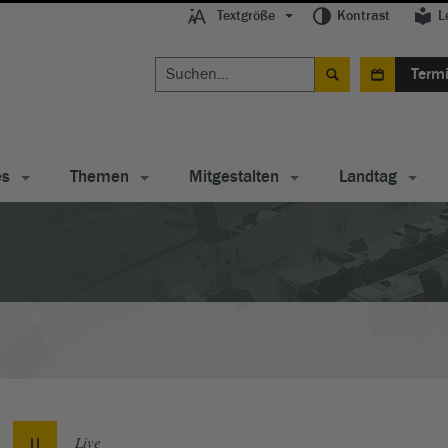
Textgröße
Kontrast
L
Term
es
Themen
Mitgestalten
Landtag
Live