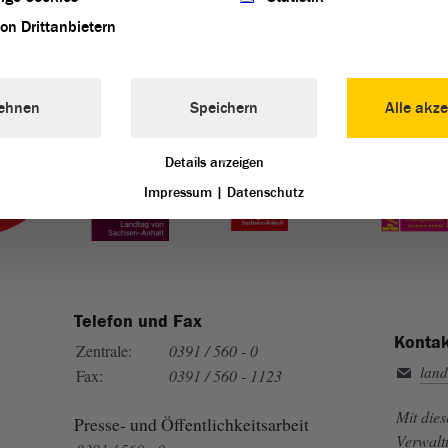
von Drittanbietern
ehnen
Speichern
Alle akze
Landtag von Sachsen-Anhalt vertreten:
Details anzeigen
Impressum
|
Datenschutz
Telefon und Fax
Kontak
Zentrale:
0391 / 560 - 0
land
Fax:
0391 / 560 - 1123
Mit die
Presse- und Öffentlichkeitsarbeit
Verwalt