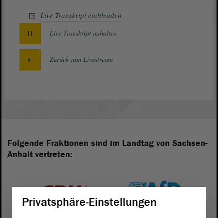
Live Transkript
einblenden
Live Transkript
anhalten
Zurück zum Livestream
Folgende Fraktionen sind im Landtag von Sachsen-
Anhalt vertreten:
Privatsphäre-Einstellungen