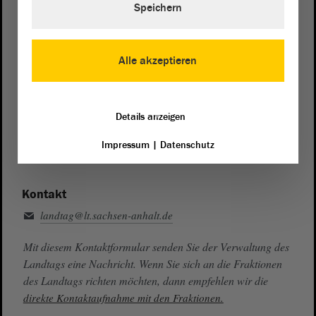
Speichern
Zentrale:
0391 / 560 - 0
Fax:
0391 / 560 - 1123
Alle akzeptieren
Presse- und Öffentlichkeitsarbeit
0391 / 560 - 0
Details anzeigen
Besucherdienst
0391 / 560 - 0
Impressum
|
Datenschutz
Kontakt
landtag@lt.sachsen-anhalt.de
Mit diesem Kontaktformular senden Sie der Verwaltung des
Landtags eine Nachricht. Wenn Sie sich an die Fraktionen
des Landtags richten möchten, dann empfehlen wir die
direkte Kontaktaufnahme mit den Fraktionen.