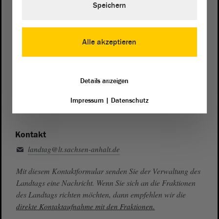
Speichern
Zentrale:
0391 / 560 - 0
Fax:
0391 / 560 - 1123
Alle akzeptieren
Presse- und Öffentlichkeitsarbeit
0391 / 560 - 0
Details anzeigen
Besucherdienst
0391 / 560 - 0
Impressum
|
Datenschutz
Kontakt
landtag@lt.sachsen-anhalt.de
Mit diesem Kontaktformular senden Sie der Verwaltung des
Landtags eine Nachricht. Wenn Sie sich an die Fraktionen
des Landtags richten möchten, dann empfehlen wir die
direkte Kontaktaufnahme mit den Fraktionen.