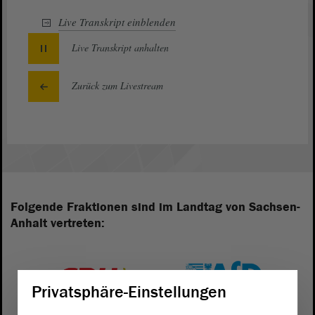
Live Transkript
einblenden
Live Transkript
anhalten
Zurück zum Livestream
Folgende Fraktionen sind im Landtag von Sachsen-
Anhalt vertreten:
Privatsphäre-Einstellungen