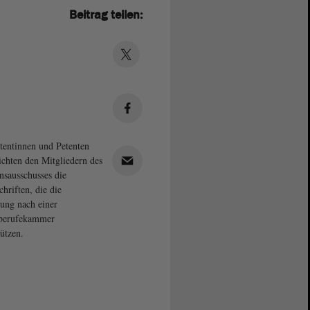
Beitrag teilen:
tentinnen und Petenten
ichten den Mitgliedern des
onsausschusses die
chriften, die die
ung nach einer
eberufekammer
tützen.