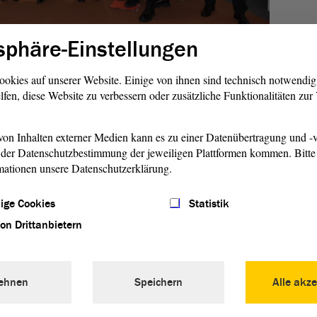
sphäre-Einstellungen
-Anhalt hat am Donnerstag, 23. Januar 2024, eine
Petition
ookies auf unserer Website. Einige von ihnen sind technisch notwendi
Anhalt übergeben. Ziel der
Petition
ist es, eine
lfen, diese Website zu verbessern oder zusätzliche Funktionalitäten zu
n-Anhalt einzurichten. Konkret fordern die Petenten ein
elbstverwaltungsorgan in Sachsen-Anhalt, das es dem
on Inhalten externer Medien kann es zu einer Datenübertragung und -v
lbstverantwortung ermöglicht, bestimmte wichtige Aufgaben
der Datenschutzbestimmung der jeweiligen Plattformen kommen. Bitte 
m Beispiel die Erstellung einer Berufsordnung, die
mationen unsere Datenschutzerklärung.
ngsordnung, die Registrierung der beruflich Pflegenden sowie
chsgewinnung.
ige Cookies
Statistik
von Drittanbietern
 Zusammenschluss von Berufsverbänden und Organisationen
nd der Hebammen in Sachsen-Anhalt. Nach eigenen Angaben
meinwohl ausgerichtete Gesundheits- und Sozialpolitik ein“.
senvertretung ist sein wichtigstes Anliegen, „eine
ehnen
Speichern
Alle akze
sche Versorgung der Bevölkerung sicherzustellen“.