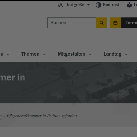
Textgröße
Kontrast
L
Term
es
Themen
Mitgestalten
Landtag
mer in
s
Pflegeberufekammer in Petition gefordert