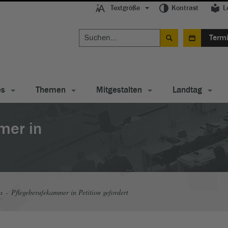
Textgröße
Kontrast
L
Term
es
Themen
Mitgestalten
Landtag
mer in
s
Pflegeberufekammer in Petition gefordert