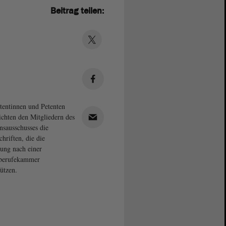
Beitrag teilen:
tentinnen und Petenten
ichten den Mitgliedern des
onsausschusses die
chriften, die die
ung nach einer
eberufekammer
tützen.