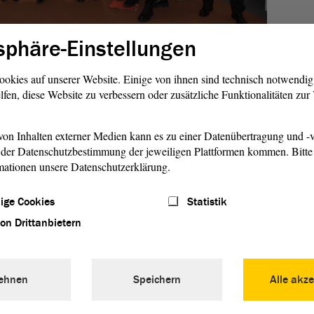
sphäre-Einstellungen
-Anhalt hat am Donnerstag, 23. Januar 2024, eine
Petition
ookies auf unserer Website. Einige von ihnen sind technisch notwendi
Anhalt übergeben. Ziel der
Petition
ist es, eine
lfen, diese Website zu verbessern oder zusätzliche Funktionalitäten zu
n-Anhalt einzurichten. Konkret fordern die Petenten ein
elbstverwaltungsorgan in Sachsen-Anhalt, das es dem
on Inhalten externer Medien kann es zu einer Datenübertragung und -v
lbstverantwortung ermöglicht, bestimmte wichtige Aufgaben
der Datenschutzbestimmung der jeweiligen Plattformen kommen. Bitte 
m Beispiel die Erstellung einer Berufsordnung, die
mationen unsere Datenschutzerklärung.
ngsordnung, die Registrierung der beruflich Pflegenden sowie
chsgewinnung.
ige Cookies
Statistik
von Drittanbietern
 Zusammenschluss von Berufsverbänden und Organisationen
nd der Hebammen in Sachsen-Anhalt. Nach eigenen Angaben
meinwohl ausgerichtete Gesundheits- und Sozialpolitik ein“.
senvertretung ist sein wichtigstes Anliegen, „eine
ehnen
Speichern
Alle akze
sche Versorgung der Bevölkerung sicherzustellen“.