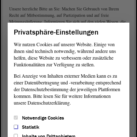
Unsere herzliche Bitte an Sie: Machen Sie Gebrauch von Ihrem
Recht auf Mitbestimmung, auf Partizipation und auf freie
Meinungsäußerung. Informieren Sie sich auf den vielen Wegen, die
schon jetzt Informationen über die
Wahlen
bereithalten.
Privatsphäre-Einstellungen
Nutzen Sie Ihre Chance und verleihen Sie sich selbst eine Stimme.
Wir nutzen Cookies auf unserer Website. Einige von
Wählen Sie am 6. Juni dieses Jahres den Landtag
ihnen sind technisch notwendig, während andere uns
von
Sachsen-Anhalt. Am 26. September 2021 zählt Ihre
helfen, diese Website zu verbessern oder zusätzliche
Stimme
genauso bei der Bundestagswahl.
Funktionalitäten zur Verfügung zu stellen.
Bei Anzeige von Inhalten externer Medien kann es zu
GEHEN SIE WÄHLEN ODER NUTZEN
einer Datenübertragung und -verarbeitung entsprechend
SIE DAS ANGEBOT ZUR BRIEFWAHL.
der Datenschutzbestimmung der jeweiligen Plattformen
2021 ist unser persönliches „Superwahljahr“ und wir werden von
kommen. Bitte lesen Sie für weitere Informationen
unserem Wahlrecht am
und am
unsere Datenschutzerklärung.
6. Juni für die Landtagswahl
26.
Gebrauch machen.
September für die Bundestagswahl
Notwendige Cookies
MACHEN AUCH SIE 2021
Statistik
ZU IHREM
PERSÖNLICHEN
Inhalte von Drittanbietern
„SUPERWAHLJAHR“.