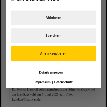
Gabriele Brakebusch Dr. Reiner Haseloff
Ablehnen
Landtagspräsidentin Ministerpräsident
Speichern
Alle akzeptieren
Details anzeigen
Impressum
|
Datenschutz
Landtagspräsidentin Gabriele Brakebusch und
Ministerpräsident
Dr. Reiner Haseloff rufen gemeinsam zur Stimmenabgabe bei
der Landtagswahl am 6. Juni 2021 auf. Foto:
Landtag/Staatskanzlei