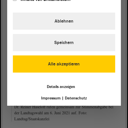
Gabriele Brakebusch Dr. Reiner Haseloff
Ablehnen
Landtagspräsidentin Ministerpräsident
Speichern
Alle akzeptieren
Details anzeigen
Impressum
|
Datenschutz
Landtagspräsidentin Gabriele Brakebusch und
Ministerpräsident
Dr. Reiner Haseloff rufen gemeinsam zur Stimmenabgabe bei
der Landtagswahl am 6. Juni 2021 auf. Foto:
Landtag/Staatskanzlei