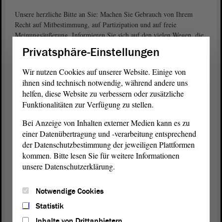
Unsere herzliche Bitte an Sie: Machen Sie Gebrauch von Ihrem
Recht auf Mitbestimmung, auf Partizipation und auf freie
Meinungsäußerung. Informieren Sie sich auf den vielen Wegen, die
schon jetzt Informationen über die
Wahlen
bereithalten.
Privatsphäre-Einstellungen
Nutzen Sie Ihre Chance und verleihen Sie sich selbst eine Stimme.
Wir nutzen Cookies auf unserer Website. Einige von
Wählen Sie am 6. Juni dieses Jahres den Landtag
ihnen sind technisch notwendig, während andere uns
von
Sachsen-Anhalt. Am 26. September 2021 zählt Ihre
helfen, diese Website zu verbessern oder zusätzliche
Stimme
genauso bei der Bundestagswahl.
Funktionalitäten zur Verfügung zu stellen.
Bei Anzeige von Inhalten externer Medien kann es zu
GEHEN SIE WÄHLEN ODER NUTZEN
einer Datenübertragung und -verarbeitung entsprechend
SIE DAS ANGEBOT ZUR BRIEFWAHL.
der Datenschutzbestimmung der jeweiligen Plattformen
2021 ist unser persönliches „Superwahljahr“ und wir werden von
kommen. Bitte lesen Sie für weitere Informationen
unserem Wahlrecht am
und am
unsere Datenschutzerklärung.
6. Juni für die Landtagswahl
26.
Gebrauch machen.
September für die Bundestagswahl
Notwendige Cookies
MACHEN AUCH SIE 2021
Statistik
ZU IHREM
PERSÖNLICHEN
Inhalte von Drittanbietern
„SUPERWAHLJAHR“.