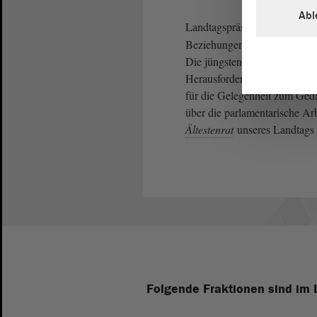
Abl
Landtagspräsident
Dr. Gunn
Beziehungen zu den österreich
Die jüngsten Europawahlen ha
Herausforderungen der Volksv
für die Gelegenheit zum Ged
über die parlamentarische 
Ältestenrat
unseres Landtags 
Folgende Fraktionen sind im 