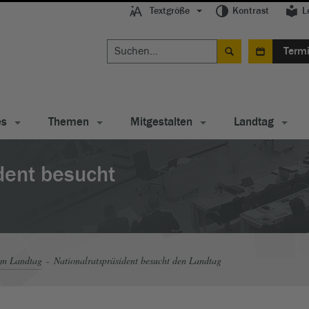
Textgröße
Kontrast
L
Term
es
Themen
Mitgestalten
Landtag
dent besucht
im Landtag
Nationalratspräsident besucht den Landtag