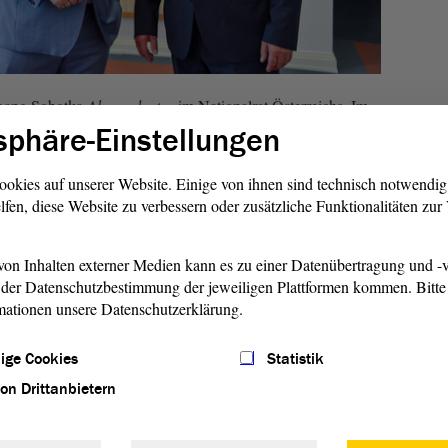
fgang Sobotka
Abgeordneter
im Nationalrat Österreichs. Im
urde er zum Vorsitzenden der ersten Kammer des
sphäre-Einstellungen
 gewählt und im Oktober 2019 wiedergewählt. Im Rahmen
tausch zu den Themen Antisemitismus, Migration, Umgang
ookies auf unserer Website. Einige von ihnen sind technisch notwendi
usforderungen für Parlamentarismus und
Demokratie
sowie
lfen, diese Website zu verbessern oder zusätzliche Funktionalitäten zu
on Inhalten externer Medien kann es zu einer Datenübertragung und -v
r Präsidenten
der Datenschutzbestimmung der jeweiligen Plattformen kommen. Bitte 
mationen unsere Datenschutzerklärung.
erklärte hinsichtlich seines Besuchs: „Die
ang Sobotka
lich mit neuen Herausforderungen konfrontiert, die es zu
ige Cookies
Statistik
 allem an den Parlamenten, das Vertrauen der Bevölkerung in
von Drittanbietern
titutionen wieder zu stärken, daher bin ich über jeden
er dabei hilft,
Demokratie
noch lebendiger und robuster zu