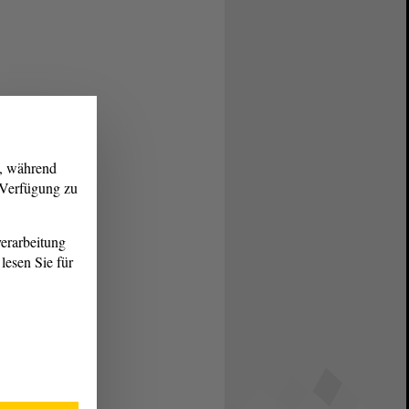
g, während
r Verfügung zu
erarbeitung
lesen Sie für