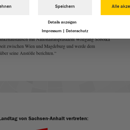
ehnen
Speichern
Alle akze
empfand dies ganz ähnlich: „Unsere
ar Schellenberger
ischen Nachbarn zu vertiefen, ist mir ein großes Anliegen.
Details anzeigen
ben eindrücklich gezeigt, wie ähnlich die aktuellen
Impressum
|
Datenschutz
ertretungen in Mitteleuropa gelagert sind. Ich bin dankbar
ankenaustausch mit Nationalratspräsident Wolfgang Sobotka
Arbeit zwischen Wien und Magdeburg und werde dem
über seine Anstöße berichten.“
Landtag von Sachsen-Anhalt vertreten: