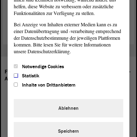
helfen, diese Website zu verbessern oder zusätzliche
sind. Ich bin dankbar für die Gelegenheit zum Gedankenaustausch
Funktionalitäten zur Verfügung zu stellen.
mit Nationalratspräsident Wolfgang Sobotka über die
parlamentarische Arbeit zwischen Wien und Magdeburg und werde
Bei Anzeige von Inhalten externer Medien kann es zu
dem
Ältestenrat
unseres Landtags über seine Anstöße berichten.“
einer Datenübertragung und -verarbeitung entsprechend
der Datenschutzbestimmung der jeweiligen Plattformen
kommen. Bitte lesen Sie für weitere Informationen
unsere Datenschutzerklärung.
Notwendige Cookies
Folgende Fraktionen sind im Landtag von Sachsen-
Statistik
Anhalt vertreten:
Inhalte von Drittanbietern
Ablehnen
Speichern