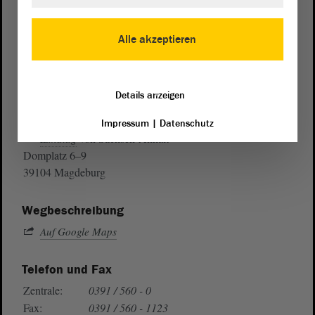
Alle akzeptieren
Details anzeigen
Postanschrift
Impressum
|
Datenschutz
von Sachsen-Anhalt
Landtag
Domplatz 6–9
39104 Magdeburg
Wegbeschreibung
Auf Google Maps
Telefon und Fax
Zentrale:
0391 / 560 - 0
Fax:
0391 / 560 - 1123