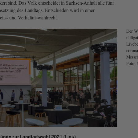
ert sind. Das Volk entscheidet in Sachsen-Anhalt alle fünf
setzung des Landtags. Entschieden wird in einer
its- und Verhältniswahlrecht.
Der W
obliga
Livebe
corona
Messeh
Foto: 
ründe zur Landtagswahl 2021 (Link)