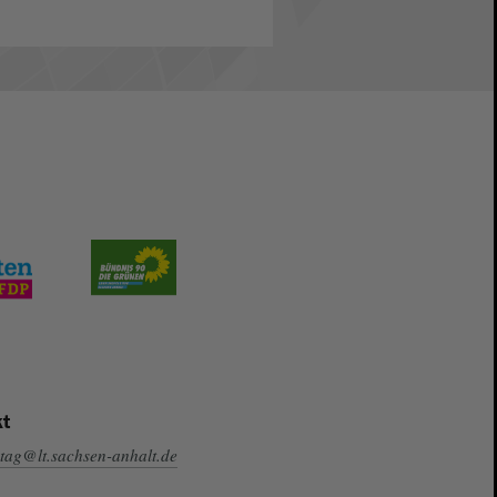
t
tag@lt.sachsen-anhalt.de