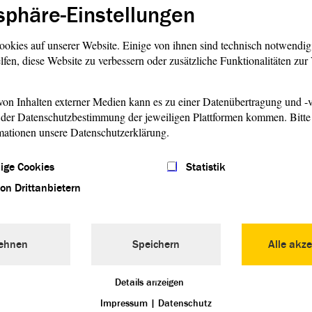
Um im Parlament dann das Verhältnis von Mandaten zum
sphäre-Einstellungen
len, werden Ausgleichsmandate vergeben.
ookies auf unserer Website. Einige von ihnen sind technisch notwendi
ndtag
, abwählen kann es ihn jedoch nicht. Der
Landtag
lfen, diese Website zu verbessern oder zusätzliche Funktionalitäten zu
sen oder nach einer gescheiterten
Vertrauensfrage
auf
en durch den Landtagspräsidenten aufgelöst werden.
on Inhalten externer Medien kann es zu einer Datenübertragung und -v
der Datenschutzbestimmung der jeweiligen Plattformen kommen. Bitte 
mationen unsere Datenschutzerklärung.
st
02 wurde in Sachsen-Anhalt im Vier-Jahres-Rhythmus
ige Cookies
Statistik
06 beträgt die
fünf Jahre.
Legislaturperiode
von Drittanbietern
lt gibt es ab der Landtagswahl 2021 insgesamt 41
nnähernd gleich vielen Wahlberechtigten.
ird ungültig, wenn mehr als zwei Kreuze oder andere
ehnen
Speichern
Alle akze
gemacht werden.
n durch einen Einspruch ein Wahlprüfungsverfahren
Details anzeigen
rüft werden die Gültigkeit der Wahl an sich oder eines
Impressum
|
Datenschutz
eordneten.