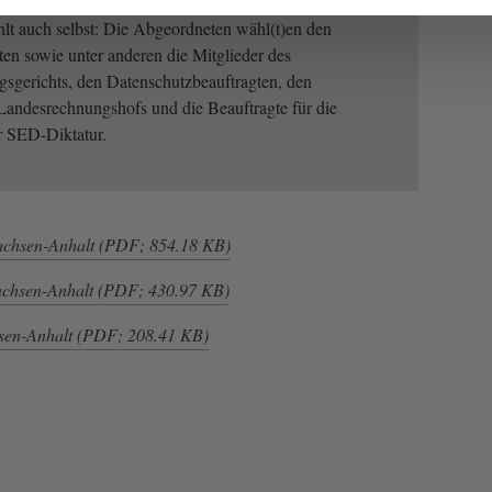
lt auch selbst: Die Abgeordneten wähl(t)en den
ten sowie unter anderen die Mitglieder des
sgerichts, den Datenschutzbeauftragten, den
Landesrechnungshofs und die Beauftragte für die
r SED-Diktatur.
achsen-Anhalt (PDF; 854.18 KB)
achsen-Anhalt (PDF; 430.97 KB)
sen-Anhalt (PDF; 208.41 KB)