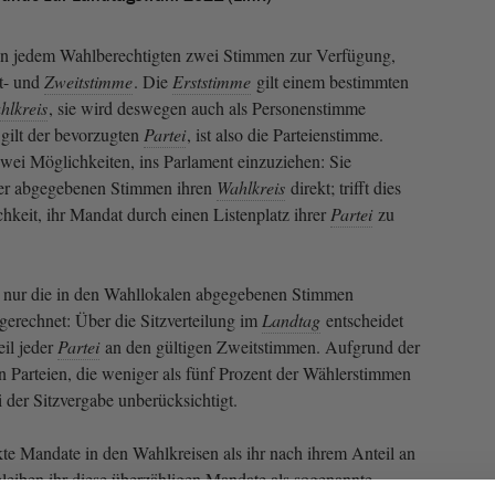
en jedem Wahlberechtigten zwei Stimmen zur Verfügung,
st- und
Zweitstimme
. Die
Erststimme
gilt einem bestimmten
hlkreis
, sie wird deswegen auch als Personenstimme
gilt der bevorzugten
Partei
, ist also die Parteienstimme.
wei Möglichkeiten, ins Parlament einzuziehen: Sie
der abgegebenen Stimmen ihren
Wahlkreis
direkt; trifft dies
chkeit, ihr Mandat durch einen Listenplatz ihrer
Partei
zu
nur die in den Wahllokalen abgegebenen Stimmen
 gerechnet: Über die Sitzverteilung im
Landtag
entscheidet
eil jeder
Partei
an den gültigen Zweitstimmen. Aufgrund der
 Parteien, die weniger als fünf Prozent der Wählerstimmen
i der Sitzvergabe unberücksichtigt.
te Mandate in den Wahlkreisen als ihr nach ihrem Anteil an
leiben ihr diese überzähligen Mandate als sogenannte