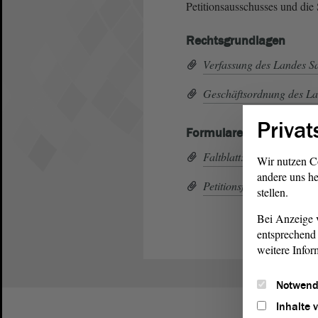
Petitionsausschusses und die
Rechtsgrundlagen
Verfassung des Landes S
Geschäftsordnung des L
Privat
Formulare, Faltblätter
Faltblatt: Petitionsrecht
Wir nutzen C
andere uns he
Petitionsformular (PDF;
stellen.
Bei Anzeige v
entsprechend 
weitere Infor
Notwend
Inhalte 