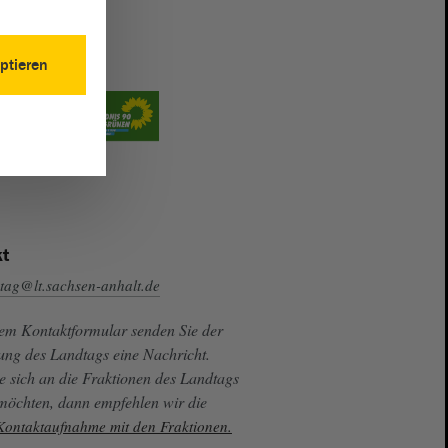
ptieren
t
tag@lt.sachsen-anhalt.de
sem Kontaktformular senden Sie der
ung des Landtags eine Nachricht.
e sich an die Fraktionen des Landtags
 möchten, dann empfehlen wir die
 Kontaktaufnahme mit den Fraktionen.