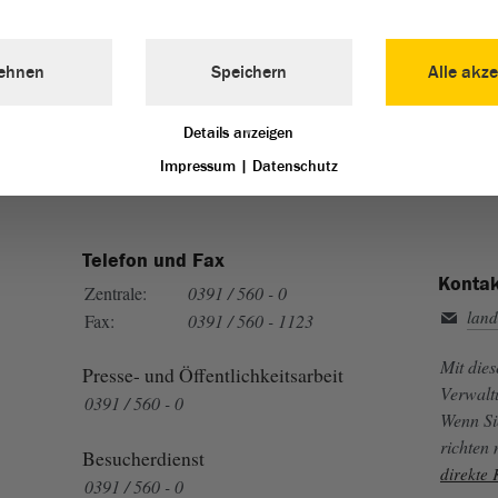
Landtag von Sachsen-Anhalt vertreten:
ehnen
Speichern
Alle akze
Details anzeigen
Impressum
|
Datenschutz
Telefon und Fax
Kontak
Zentrale:
0391 / 560 - 0
land
Fax:
0391 / 560 - 1123
Mit die
Presse- und Öffentlichkeitsarbeit
Verwalt
0391 / 560 - 0
Wenn Si
richten
Besucherdienst
direkte
0391 / 560 - 0