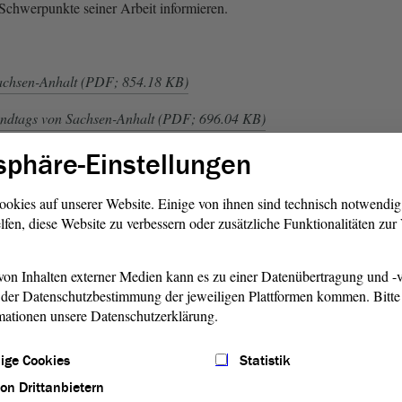
 Schwerpunkte seiner Arbeit informieren.
achsen-Anhalt (PDF; 854.18 KB)
andtags von Sachsen-Anhalt (PDF; 696.04 KB)
sphäre-Einstellungen
 (PDF; 3.56 MB)
ookies auf unserer Website. Einige von ihnen sind technisch notwendi
lfen, diese Website zu verbessern oder zusätzliche Funktionalitäten zu
 112.71 KB)
on Inhalten externer Medien kann es zu einer Datenübertragung und -v
der Datenschutzbestimmung der jeweiligen Plattformen kommen. Bitte 
mationen unsere Datenschutzerklärung.
ige Cookies
Statistik
von Drittanbietern