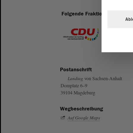
Folgende Fraktionen sind im 
Abl
Postanschrift
von Sachsen-Anhalt
Landtag
Domplatz 6–9
39104 Magdeburg
Wegbeschreibung
Auf Google Maps