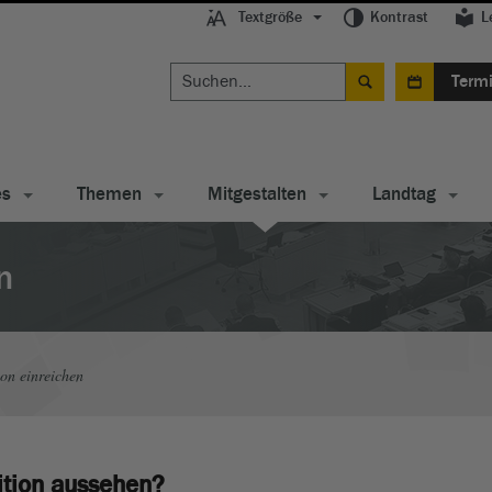
Textgröße
Kontrast
L
Term
es
Themen
Mitgestalten
Landtag
n
ion einreichen
ition aussehen?