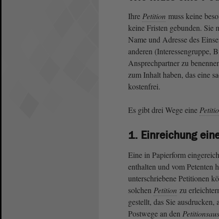
Ihre
Petition
muss keine beson
keine Fristen gebunden. Sie m
Name und Adresse des Einsen
anderen (Interessengruppe, Bür
Ansprechpartner zu benennen
zum Inhalt haben, das eine sac
kostenfrei.
Es gibt drei Wege eine
Petiti
1. Einreichung ein
Eine in Papierform eingereic
enthalten und vom Petenten h
unterschriebene Petitionen k
solchen
Petition
zu erleichte
gestellt, das Sie ausdrucken,
Postwege an den
Petitionsau