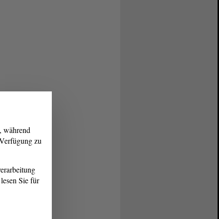
g, während
r Verfügung zu
erarbeitung
lesen Sie für