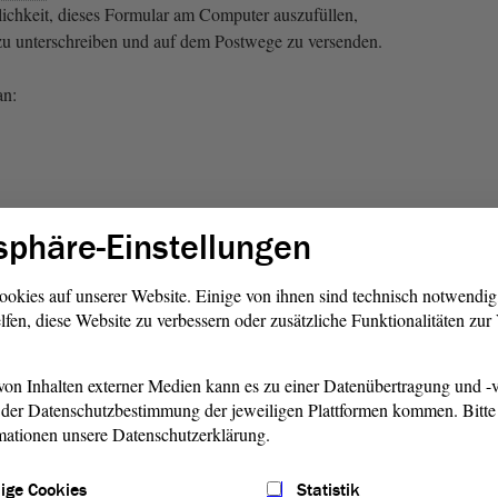
ichkeit, dieses Formular am Computer auszufüllen,
zu unterschreiben und auf dem Postwege zu versenden.
an:
sphäre-Einstellungen
ookies auf unserer Website. Einige von ihnen sind technisch notwendi
lfen, diese Website zu verbessern oder zusätzliche Funktionalitäten zu
r Petition per Fax
ion
per Fax gelten die gleichen Maßgaben wie für den
on Inhalten externer Medien kann es zu einer Datenübertragung und -v
der Datenschutzbestimmung der jeweiligen Plattformen kommen. Bitte 
mationen unsere Datenschutzerklärung.
ie Faxnummer: 0391 560-1243.
ige Cookies
Statistik