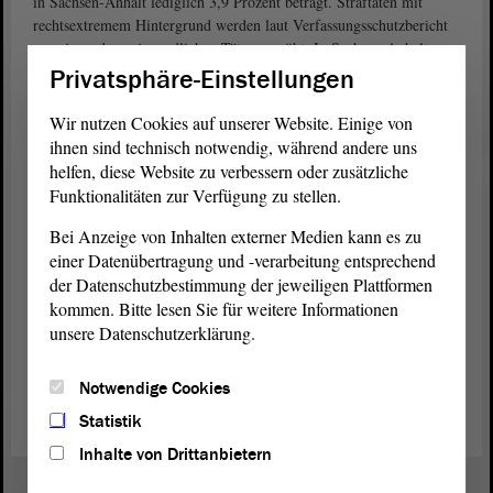
in Sachsen-Anhalt lediglich 3,9 Prozent beträgt. Straftaten mit
rechtsextremem Hintergrund werden laut Verfassungsschutzbericht
vorwiegend von jugendlichen Tätern verübt. In Sachsen-Anhalt
lernen in den weiterführenden Schulen im Sekundarbereich laut
Privatsphäre-Einstellungen
Bildungsbericht über 100 000 Schüler.
Wir nutzen Cookies auf unserer Website. Einige von
Wir beantragen, dass der Besuch eines ehemaligen
ihnen sind technisch notwendig, während andere uns
Konzentrationslagers als Pflichtexkursion in Klasse 9 durchzuführen
helfen, diese Website zu verbessern oder zusätzliche
ist, um den Heranwachsenden die Grausamkeiten des
Funktionalitäten zur Verfügung zu stellen.
Nationalsozialismus eindrucksvoll darzustellen. Aufkeimendes
rechtsextremes und antisemitisches Gedankengut muss so früh wie
Bei Anzeige von Inhalten externer Medien kann es zu
möglich im Keim erstickt werden. Aufklärung über die
einer Datenübertragung und -verarbeitung entsprechend
Geschehnisse im Dritten Reich ist die Voraussetzung für ein
der Datenschutzbestimmung der jeweiligen Plattformen
weltoffenes und demokratisches Denken.
kommen. Bitte lesen Sie für weitere Informationen
unsere Datenschutzerklärung.
Antrag der Fraktion Lessing-Ganztags- und
Gemeinschaftsschule Salzwedel (PDF; 9.25 KB)
Notwendige Cookies
Statistik
Inhalte von Drittanbietern