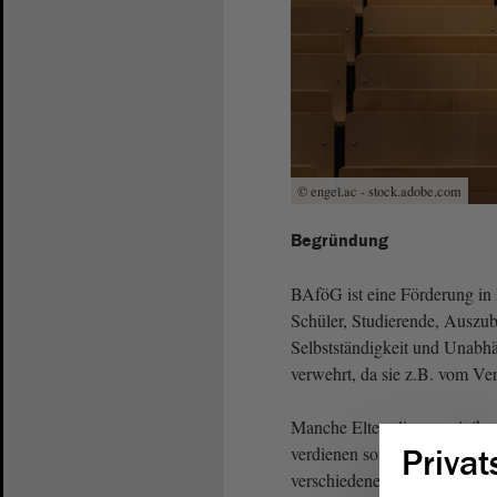
© engel.ac - stock.adobe.com
Begründung
BAföG ist eine Förderung in 
Schüler, Studierende, Auszub
Selbstständigkeit und Unabhä
verwehrt, da sie z.B. vom Ver
Manche Eltern liegen mit ih
verdienen somit nicht viel me
Privat
verschiedene Komponenten kan