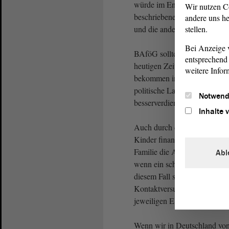
würde im Endeffekt keinen g
Wir nutzen C
beschriebenen Elternhäusern
andere uns he
und die andere nicht.
stellen.
Bei Anzeige v
BAföG sollte generell vom E
entsprechend 
heutigen Zeit das allgemeine
weitere Infor
bekommen immer mehr Eltern 
politische Lage führt dazu, 
Notwend
besserverdienend gegolten ha
Inhalte 
Auch durch die verschiedenen 
Kinder finanzieren müssen. D
Familie die Aus-bildung beza
Abl
wenn ein schlechtes Verhältnis
diesem Fall sind Studierende
Kontaktversuche zu unterneh
jeweiligen Elternteil haben.
Wenn wir in Deutschland von 