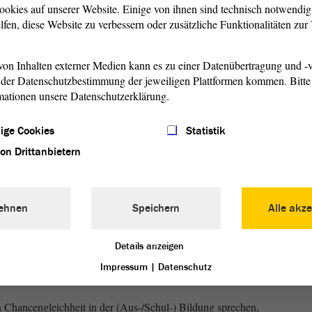
roßen finanziellen Unterschied zwischen den beiden
ookies auf unserer Website. Einige von ihnen sind technisch notwendi
 geben. Dennoch würde eine Familie vom BAföG profitieren
lfen, diese Website zu verbessern oder zusätzliche Funktionalitäten zu
on Inhalten externer Medien kann es zu einer Datenübertragung und -v
inkommen der Eltern unabhängig gemacht werden, da in der
der Datenschutzbestimmung der jeweiligen Plattformen kommen. Bitte 
 Einkommen theoretisch reichen mag, aber in der Praxis
mationen unsere Datenschutzerklärung.
häufig finanzielle Schwierigkeiten. Die schwierige
dass immer mehr Familien, die vor Kurzem noch als
ige Cookies
Statistik
ben, Unterstützung benötigen.
von Drittanbietern
Familienformen ist es nicht selten, dass Eltern mehrere
a reicht häufig das Geld nicht aus, um allen Kindern der
hlen zu können. Ein weiteres Problem könnte bestehen,
ehnen
Speichern
Alle akze
 oder sogar kein Kontakt zu einem Elternteil existiert. In
 oder Schülerinnen und Schüler gezwungen, sehr langwierig
Details anzeigen
men oder nachzuweisen, dass sie keinen Kontakt zu dem
Impressum
|
Datenschutz
Chancengleichheit in der (Aus-/Schul-) Bildung sprechen,