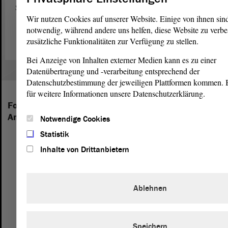
Sachsen-Anhalt.
Wir nutzen Cookies auf unserer Website. Einige von ihnen sin
Zum Webauftritt von „Jugend debattiert“ (Link)
notwendig, während andere uns helfen, diese Website zu verbe
zusätzliche Funktionalitäten zur Verfügung zu stellen.
Bei Anzeige von Inhalten externer Medien kann es zu einer
Datenübertragung und -verarbeitung entsprechend der
Datenschutzbestimmung der jeweiligen Plattformen kommen. Bi
für weitere Informationen unsere Datenschutzerklärung.
Folgende Fraktionen sind im Landtag von Sachsen-
Anhalt vertreten:
Notwendige Cookies
Statistik
Inhalte von Drittanbietern
Ablehnen
Speichern