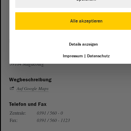
Alle akzeptieren
Postanschrift
Details anzeigen
von Sachsen-Anhalt
Landtag
Impressum
|
Datenschutz
Domplatz 6–9
39104 Magdeburg
Wegbeschreibung
Auf Google Maps
Telefon und Fax
Zentrale:
0391 / 560 - 0
Fax:
0391 / 560 - 1123