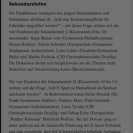
Sekundarstufen
Die Finalthemen verlangten den jungen Debattantinnen und
Debattanten allerhand ab: „Soll eine Kennzeichenpflicht für
Fahrräder eingeführt werden?“ – mit dieser Frage setzten sich die
vier Finalisten der Sekundarstufe I (Klassenstufe 8 bis 10)
auseinander: Katja Bielau vom (Gymnasium Philanthropinum
Dessau-Roßlau), Valerie Schröder (Europaschule Gymnasium
Stephaneum Aschersleben), Linus Läster (Elisabeth-Gymnasium
Halle) und Martha Fiedelak (CJD Christophorusschule Droyßig).
Die Diskussion drehte sich beispielsweise um die Themen mehr
Sicherheit und Verantwortung kontra Bürokratiezuwachs.
Die vier Finalisten der Sekundarstufe II (Klassenstufe 10 bis 13)
stellten sich der Frage „Soll E-Sport in Deutschland als Sportart
anerkannt werden?“. In Redewettstreit traten Niclas Horalek (Dr.-
Frank-Gymnasium Staßfurt), Frederic Horn (Paul-Gerhardt-
Gymnasium Gräfenhainichen), Luise Tyralla (CJD
Christophorusschule Droyßig) und Fabian Erler (Europaschule
„Walther Rathenau“ Bitterfeld-Wolfen). Bei der
Debatte
ging es
unter anderem um die finanzielle Förderung der E-Sport-Verbände
und eine eventuelle, aber mit Schwierigkeiten behaftete Aufnahme