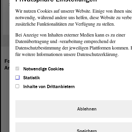
Sachsen-Anhalt.
Wir nutzen Cookies auf unserer Website. Einige von ihnen sin
Zum Webauftritt von „Jugend debattiert“ (Link)
notwendig, während andere uns helfen, diese Website zu verbe
zusätzliche Funktionalitäten zur Verfügung zu stellen.
Bei Anzeige von Inhalten externer Medien kann es zu einer
Datenübertragung und -verarbeitung entsprechend der
Datenschutzbestimmung der jeweiligen Plattformen kommen. Bi
für weitere Informationen unsere Datenschutzerklärung.
Folgende Fraktionen sind im Landtag von Sachsen-
Anhalt vertreten:
Notwendige Cookies
Statistik
Inhalte von Drittanbietern
Ablehnen
Speichern