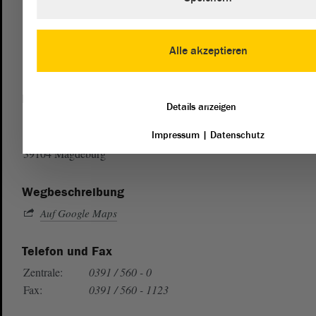
Alle akzeptieren
Postanschrift
Details anzeigen
von Sachsen-Anhalt
Landtag
Impressum
|
Datenschutz
Domplatz 6–9
39104 Magdeburg
Wegbeschreibung
Auf Google Maps
Telefon und Fax
Zentrale:
0391 / 560 - 0
Fax:
0391 / 560 - 1123