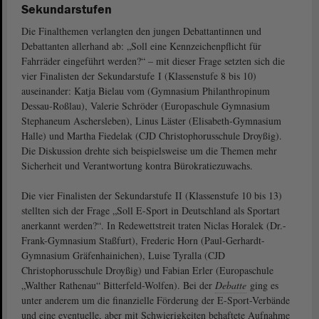
Sekundarstufen
Die Finalthemen verlangten den jungen Debattantinnen und
Debattanten allerhand ab: „Soll eine Kennzeichenpflicht für
Fahrräder eingeführt werden?“ – mit dieser Frage setzten sich die
vier Finalisten der Sekundarstufe I (Klassenstufe 8 bis 10)
auseinander: Katja Bielau vom (Gymnasium Philanthropinum
Dessau-Roßlau), Valerie Schröder (Europaschule Gymnasium
Stephaneum Aschersleben), Linus Läster (Elisabeth-Gymnasium
Halle) und Martha Fiedelak (CJD Christophorusschule Droyßig).
Die Diskussion drehte sich beispielsweise um die Themen mehr
Sicherheit und Verantwortung kontra Bürokratiezuwachs.
Die vier Finalisten der Sekundarstufe II (Klassenstufe 10 bis 13)
stellten sich der Frage „Soll E-Sport in Deutschland als Sportart
anerkannt werden?“. In Redewettstreit traten Niclas Horalek (Dr.-
Frank-Gymnasium Staßfurt), Frederic Horn (Paul-Gerhardt-
Gymnasium Gräfenhainichen), Luise Tyralla (CJD
Christophorusschule Droyßig) und Fabian Erler (Europaschule
„Walther Rathenau“ Bitterfeld-Wolfen). Bei der
Debatte
ging es
unter anderem um die finanzielle Förderung der E-Sport-Verbände
und eine eventuelle, aber mit Schwierigkeiten behaftete Aufnahme