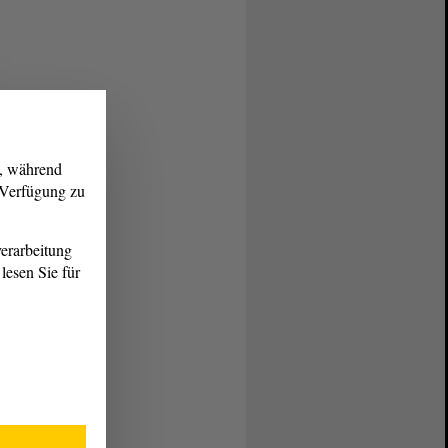
g, während
r Verfügung zu
erarbeitung
lesen Sie für