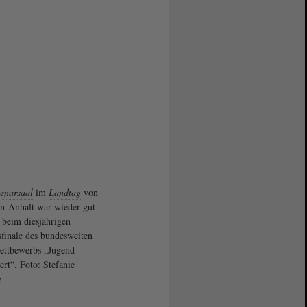
enarsaal
im
Landtag
von
n-Anhalt war wieder gut
t beim diesjährigen
finale des bundesweiten
ettbewerbs „Jugend
ert“. Foto: Stefanie
e