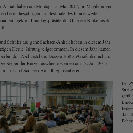
en-Anhalt haben am Montag, 15. Mai 2017, im Magdeburger
ten beim diesjährigen Landesfinale des bundesweiten
attiert“ gekürt. Landtagspräsidentin Gabriele Brakebusch
il.
und Schüler aus ganz Sachsen-Anhalt haben in diesem Jahr
tzigen Hertie-Stiftung teilgenommen. In diesem Jahr kamen
lverbünden Aschersleben, Dessau-Roßlau/Gräfenhainichen,
e Sieger der Einzelausscheide werden am 17. Juni 2017
in ihr Land Sachsen-Anhalt repräsentieren.
Der
Pl
Sachse
gefüll
Landes
Redew
debatti
Böhm