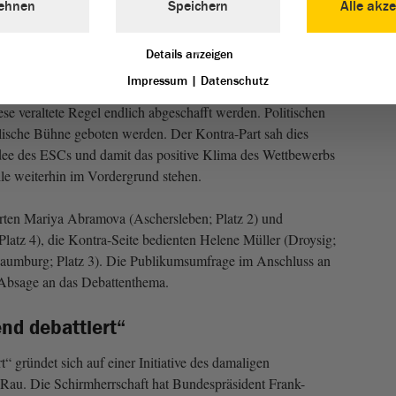
ehnen
Speichern
Alle akze
 ESC und die Politik
Details anzeigen
ontest (ESC) auch Beiträge mit politischem Inhalt
Impressum
|
Datenschutz
ies offiziell nicht erlaubt. Die Pro-Seite meinte, alles sei
se veraltete Regel endlich abgeschafft werden. Politischen
alische Bühne geboten werden. Der Kontra-Part sah dies
idee des ESCs und damit das positive Klima des Wettbewerbs
lle weiterhin im Vordergrund stehen.
erten Mariya Abramova (Aschersleben; Platz 2) und
Platz 4), die Kontra-Seite bedienten Helene Müller (Droysig;
aumburg; Platz 3). Die Publikumsumfrage im Anschluss an
 Absage an das Debattenthema.
nd debattiert“
t“ gründet sich auf einer Initiative des damaligen
Rau. Die Schirmherrschaft hat Bundespräsident Frank-