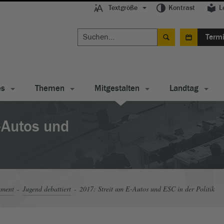
Textgröße
Kontrast
L
Term
es
Themen
Mitgestalten
Landtag
-Autos und
ament
Jugend debattiert
2017: Streit um E-Autos und ESC in der Politik