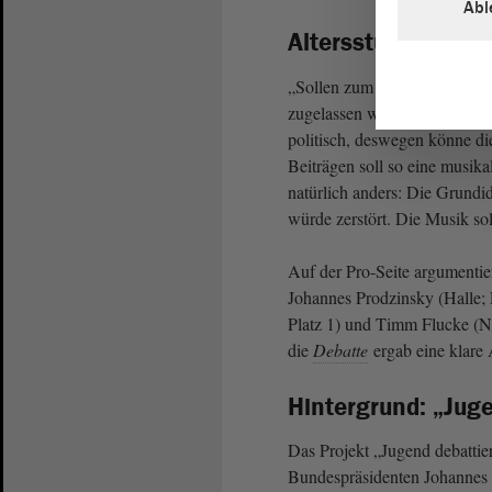
Abl
Altersstufe II: Der
„Sollen zum European Song C
zugelassen werden?“ Noch ist d
politisch, deswegen könne die
Beiträgen soll so eine musik
natürlich anders: Die Grund
würde zerstört. Die Musik so
Auf der Pro-Seite argumenti
Johannes Prodzinsky (Halle; 
Platz 1) und Timm Flucke (N
die
Debatte
ergab eine klare
Hintergrund: „Juge
Das Projekt „Jugend debattier
Bundespräsidenten Johannes 