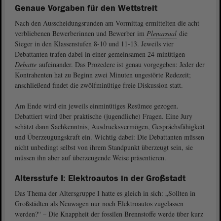
Genaue Vorgaben für den Wettstreit
Nach den Ausscheidungsrunden am Vormittag ermittelten die acht
verbliebenen Bewerberinnen und Bewerber im
Plenarsaal
die
Sieger in den Klassenstufen 8-10 und 11-13. Jeweils vier
Debattanten trafen dabei in einer gemeinsamen 24‑minütigen
Debatte
aufeinander. Das Prozedere ist genau vorgegeben: Jeder der
Kontrahenten hat zu Beginn zwei Minuten ungestörte Redezeit;
anschließend findet die zwölfminütige freie Diskussion statt.
Am Ende wird ein jeweils einminütiges Resümee gezogen.
Debattiert wird über praktische (jugendliche) Fragen. Eine Jury
schätzt dann Sachkenntnis, Ausdrucksvermögen, Gesprächsfähigkeit
und Überzeugungskraft ein. Wichtig dabei: Die Debattanten müssen
nicht unbedingt selbst von ihrem Standpunkt überzeugt sein, sie
müssen ihn aber auf überzeugende Weise präsentieren.
Altersstufe I: Elektroautos in der Großstadt
Das Thema der Altersgruppe I hatte es gleich in sich: „Sollten in
Großstädten als Neuwagen nur noch Elektroautos zugelassen
werden?“ – Die Knappheit der fossilen Brennstoffe werde über kurz