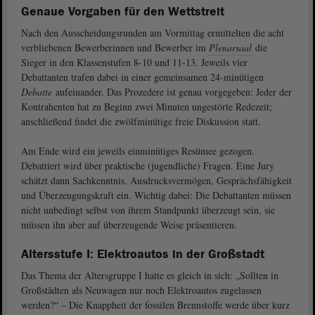
Genaue Vorgaben für den Wettstreit
Nach den Ausscheidungsrunden am Vormittag ermittelten die acht
verbliebenen Bewerberinnen und Bewerber im
Plenarsaal
die
Sieger in den Klassenstufen 8-10 und 11-13. Jeweils vier
Debattanten trafen dabei in einer gemeinsamen 24‑minütigen
Debatte
aufeinander. Das Prozedere ist genau vorgegeben: Jeder der
Kontrahenten hat zu Beginn zwei Minuten ungestörte Redezeit;
anschließend findet die zwölfminütige freie Diskussion statt.
Am Ende wird ein jeweils einminütiges Resümee gezogen.
Debattiert wird über praktische (jugendliche) Fragen. Eine Jury
schätzt dann Sachkenntnis, Ausdrucksvermögen, Gesprächsfähigkeit
und Überzeugungskraft ein. Wichtig dabei: Die Debattanten müssen
nicht unbedingt selbst von ihrem Standpunkt überzeugt sein, sie
müssen ihn aber auf überzeugende Weise präsentieren.
Altersstufe I: Elektroautos in der Großstadt
Das Thema der Altersgruppe I hatte es gleich in sich: „Sollten in
Großstädten als Neuwagen nur noch Elektroautos zugelassen
werden?“ – Die Knappheit der fossilen Brennstoffe werde über kurz