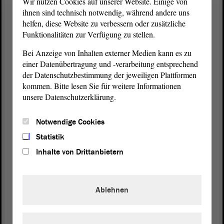
Wir nutzen Cookies auf unserer Website. Einige von
Jäger und Eva Gerth (v.l.n.r.). Foto: Stefan Müller
ihnen sind technisch notwendig, während andere uns
helfen, diese Website zu verbessern oder zusätzliche
Den Vertrauenspersonen einer Volksinitiative wird Rederecht
Funktionalitäten zur Verfügung zu stellen.
während der Landtagssitzung und in den fachlich zuständigen, vom
Landtag
bestimmten Ausschüssen eingeräumt. Wird die
Bei Anzeige von Inhalten externer Medien kann es zu
Unterschriftenzahl von 30 000 nicht erreicht, wird die
einer Datenübertragung und -verarbeitung entsprechend
Volksinitiative wie eine Sammelpetition behandelt und in den
der Datenschutzbestimmung der jeweiligen Plattformen
Petitionsausschuss
überwiesen. Unterstützen mindestens
kommen. Bitte lesen Sie für weitere Informationen
4 000 Menschen die Volksinitiative mit ihrer Unterschrift, haben
unsere Datenschutzerklärung.
deren Vertrauensleute das Recht auf
Anhörung
im
Petitionsausschuss
.
Notwendige Cookies
Statistik
Schon gewusst?
Inhalte von Drittanbietern
Erstmals erhielt eine Vertrauensperson der
Volksinitiative „Für die Zukunft unserer
Kinder“ in der Sitzung des Landtags am 17.
Ablehnen
Juni 1999 Rederecht im
.
Plenarsaal
Der letzte Volksentscheid (2005) über die