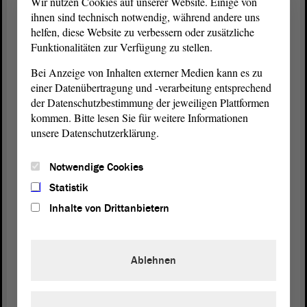
Wir nutzen Cookies auf unserer Website. Einige von
Jäger und Eva Gerth (v.l.n.r.). Foto: Stefan Müller
ihnen sind technisch notwendig, während andere uns
helfen, diese Website zu verbessern oder zusätzliche
Den Vertrauenspersonen einer Volksinitiative wird Rederecht
Funktionalitäten zur Verfügung zu stellen.
während der Landtagssitzung und in den fachlich zuständigen, vom
Landtag
bestimmten Ausschüssen eingeräumt. Wird die
Bei Anzeige von Inhalten externer Medien kann es zu
Unterschriftenzahl von 30 000 nicht erreicht, wird die
einer Datenübertragung und -verarbeitung entsprechend
Volksinitiative wie eine Sammelpetition behandelt und in den
der Datenschutzbestimmung der jeweiligen Plattformen
Petitionsausschuss
überwiesen. Unterstützen mindestens
kommen. Bitte lesen Sie für weitere Informationen
4 000 Menschen die Volksinitiative mit ihrer Unterschrift, haben
unsere Datenschutzerklärung.
deren Vertrauensleute das Recht auf
Anhörung
im
Petitionsausschuss
.
Notwendige Cookies
Statistik
Schon gewusst?
Inhalte von Drittanbietern
Erstmals erhielt eine Vertrauensperson der
Volksinitiative „Für die Zukunft unserer
Kinder“ in der Sitzung des Landtags am 17.
Ablehnen
Juni 1999 Rederecht im
.
Plenarsaal
Der letzte Volksentscheid (2005) über die