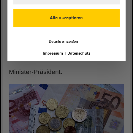
Der Chef von der Landes-Regierung
Alle akzeptieren
ist der Minister-Präsident.
Details anzeigen
In Sachsen-Anhalt ist Dr. Reiner
Impressum
|
Datenschutz
Haseloff
Minister-Präsident.