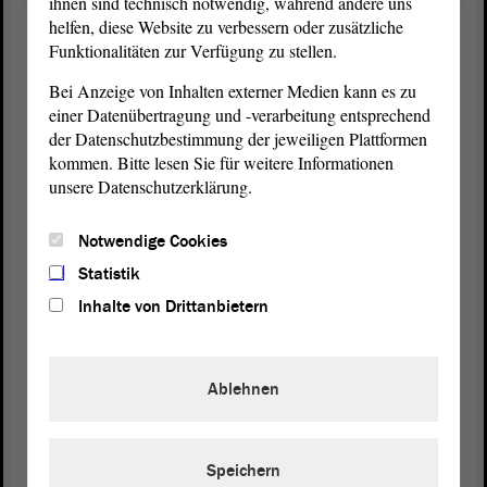
ihnen sind technisch notwendig, während andere uns
helfen, diese Website zu verbessern oder zusätzliche
In der Landes-Regierung sind
Funktionalitäten zur Verfügung zu stellen.
die Minister von Sachsen-Anhalt.
Bei Anzeige von Inhalten externer Medien kann es zu
einer Datenübertragung und -verarbeitung entsprechend
der Datenschutzbestimmung der jeweiligen Plattformen
Minister sind Fachleute.
kommen. Bitte lesen Sie für weitere Informationen
unsere Datenschutzerklärung.
Minister haben viele Aufgaben.
Notwendige Cookies
Es gibt zum Beispiel:
Statistik
Inhalte von Drittanbietern
· Umwelt-Minister
· Familien-Minister
Ablehnen
Speichern
Es gibt 9 Ministerien in Sachsen-Anhalt.