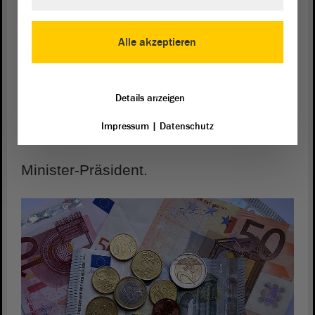
Der Chef von der Landes-Regierung
Alle akzeptieren
ist der Minister-Präsident.
Details anzeigen
In Sachsen-Anhalt ist Dr. Reiner
Impressum
|
Datenschutz
Haseloff
Minister-Präsident.