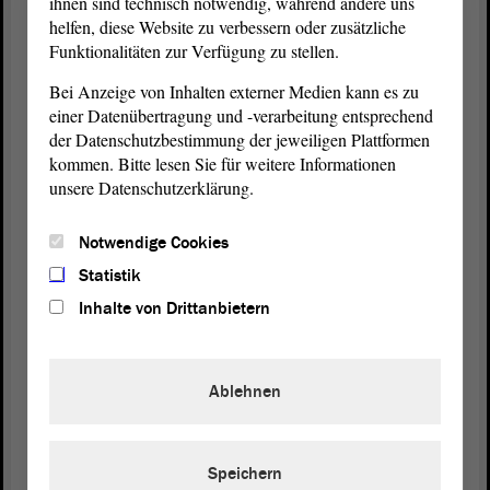
ihnen sind technisch notwendig, während andere uns
helfen, diese Website zu verbessern oder zusätzliche
In der Landes-Regierung sind
Funktionalitäten zur Verfügung zu stellen.
die Minister von Sachsen-Anhalt.
Bei Anzeige von Inhalten externer Medien kann es zu
einer Datenübertragung und -verarbeitung entsprechend
der Datenschutzbestimmung der jeweiligen Plattformen
Minister sind Fachleute.
kommen. Bitte lesen Sie für weitere Informationen
unsere Datenschutzerklärung.
Minister haben viele Aufgaben.
Notwendige Cookies
Es gibt zum Beispiel:
Statistik
Inhalte von Drittanbietern
· Umwelt-Minister
· Familien-Minister
Ablehnen
Speichern
Es gibt 9 Ministerien in Sachsen-Anhalt.