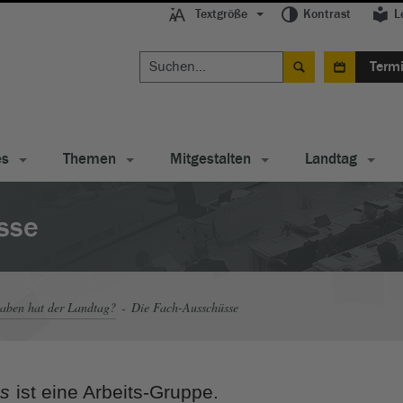
Textgröße
Kontrast
L
Term
es
Themen
Mitgestalten
Landtag
sse
aben hat der Landtag?
Die Fach-Ausschüsse
s
ist eine Arbeits-Gruppe.