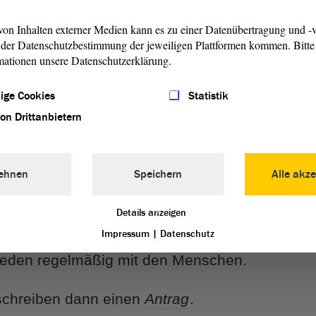
on Inhalten externer Medien kann es zu einer Datenübertragung und -v
or der Tür.
der Datenschutzbestimmung der jeweiligen Plattformen kommen. Bitte 
mationen unsere Datenschutzerklärung.
ht-Raucher-Schutz.
ige Cookies
Statistik
von Drittanbietern
inden das schlecht.
ehnen
Speichern
Alle akze
öchten überall rauchen.
Details anzeigen
Impressum
|
Datenschutz
reden regelmäßig mit den Menschen.
schreiben dann einen
Antrag
.