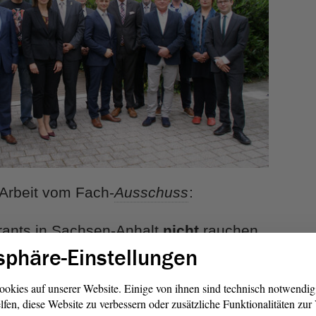
e Arbeit vom Fach-
Ausschuss
:
rants in Sachsen-Anhalt
nicht
rauchen.
sphäre-Einstellungen
n bestimmten Räumen.
ookies auf unserer Website. Einige von ihnen sind technisch notwendi
lfen, diese Website zu verbessern oder zusätzliche Funktionalitäten zu
 Räume durch ein Schild.