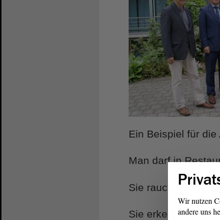
Ein Beispiel für di
Man darf in Restau
Privat
Sie rauchen nur i
Wir nutzen C
andere uns he
Sie erkennen diese