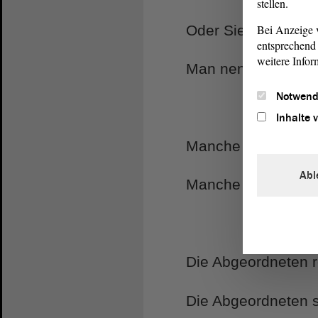
stellen.
Bei Anzeige v
Oder Sie rauchen v
entsprechend 
weitere Infor
Man nennt das: Nic
Notwend
Inhalte 
Manche Menschen f
Abl
Manche Menschen m
Die Abgeordneten 
Die Abgeordneten 