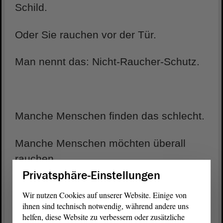
Schild.
Oder Sie rauchen vor der Tür.
Man nennt das: Nicht-Raucher-Schutz.
Manche Menschen finden das schlecht.
Manche Menschen möchten überall
rauchen.
Privatsphäre-Einstellungen
Wir nutzen Cookies auf unserer Website. Einige von
ihnen sind technisch notwendig, während andere uns
Die Abgeordneten reden regelmäßig mit
helfen, diese Website zu verbessern oder zusätzliche