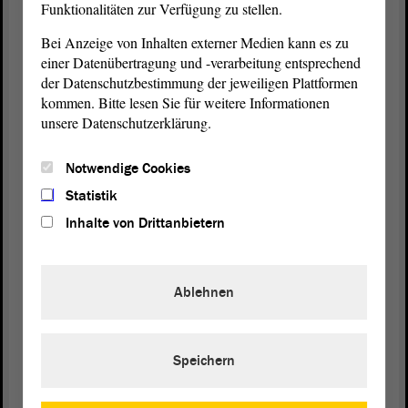
den Menschen.
Funktionalitäten zur Verfügung zu stellen.
Bei Anzeige von Inhalten externer Medien kann es zu
Die Abgeordneten schreiben dann einen
einer Datenübertragung und -verarbeitung entsprechend
der Datenschutzbestimmung der jeweiligen Plattformen
Antrag
.
kommen. Bitte lesen Sie für weitere Informationen
unsere Datenschutzerklärung.
Die Abgeordneten reden im Fach-
Ausschuss
und
Notwendige Cookies
Statistik
im
Landtag
darüber.
Inhalte von Drittanbietern
Der Fach-
Ausschuss
entscheidet was
wichtiger ist:
Ablehnen
· Die Nicht-Raucher schützen
Speichern
· Oder dass alle Menschen überall