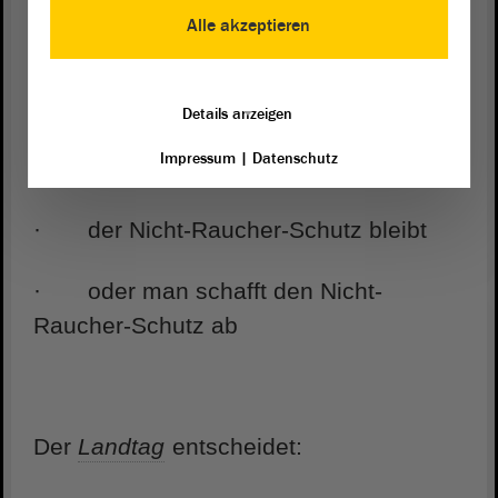
rauchen dürfen
Alle akzeptieren
Details anzeigen
Der Fach-
Ausschuss
sagt dem
Landtag
Impressum
|
Datenschutz
danach:
· der Nicht-Raucher-Schutz bleibt
· oder man schafft den Nicht-
Raucher-Schutz ab
Der
Landtag
entscheidet: