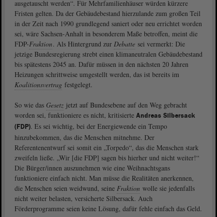
ausgetauscht werden“. Für Mehrfamilienhäuser würden kürzere
Fristen gelten. Da der Gebäudebestand hierzulande zum großen Teil
in der Zeit nach 1990 grundlegend saniert oder neu errichtet worden
sei, wäre Sachsen-Anhalt in besonderem Maße betroffen, meint die
FDP-
Fraktion
. Als Hintergrund zur
Debatte
sei vermerkt: Die
jetzige Bundesregierung strebt einen klimaneutralen Gebäudebestand
bis spätestens 2045 an. Dafür müssen in den nächsten 20 Jahren
Heizungen schrittweise umgestellt werden, das ist bereits im
Koalitionsvertrag
festgelegt.
So wie das
Gesetz
jetzt auf Bundesebene auf den Weg gebracht
worden sei, funktioniere es nicht, kritisierte
Andreas Silbersack
. Es sei wichtig, bei der Energiewende ein Tempo
(FDP)
hinzubekommen, das die Menschen mitnehme. Der
Referentenentwurf sei somit ein „Torpedo“, das die Menschen stark
zweifeln ließe. „Wir [die FDP] sagen bis hierher und nicht weiter!“
Die Bürger/innen auszunehmen wie eine Weihnachtsgans
funktioniere einfach nicht. Man müsse die Realitäten anerkennen,
die Menschen seien weidwund, seine
Fraktion
wolle sie jedenfalls
nicht weiter belasten, versicherte Silbersack. Auch
Förderprogramme seien keine Lösung, dafür fehle einfach das Geld.