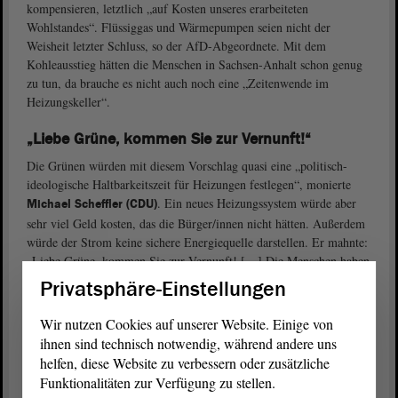
kompensieren, letztlich „auf Kosten unseres erarbeiteten
Wohlstandes“. Flüssiggas und Wärmepumpen seien nicht der
Weisheit letzter Schluss, so der AfD-Abgeordnete. Mit dem
Kohleausstieg hätten die Menschen in Sachsen-Anhalt schon genug
zu tun, da brauche es nicht auch noch eine „Zeitenwende im
Heizungskeller“.
„Liebe Grüne, kommen Sie zur Vernunft!“
Die Grünen würden mit diesem Vorschlag quasi eine „politisch-
ideologische Haltbarkeitszeit für Heizungen festlegen“, monierte
. Ein neues Heizungssystem würde aber
Michael Scheffler (CDU)
sehr viel Geld kosten, das die Bürger/innen nicht hätten. Außerdem
würde der Strom keine sichere Energiequelle darstellen. Er mahnte:
„Liebe Grüne, kommen Sie zur Vernunft! […] Die Menschen haben
ein Eigenheim, weil sie es sich leisten wollten, darin wollen sie jetzt
Privatsphäre-Einstellungen
gern leben, wie sie es wollen […] heizen wenn es kalt ist und nicht,
wenn es die Bundesnetzagentur gestattet.“ Die Grünen würden nicht
Wir nutzen Cookies auf unserer Website. Einige von
nur das Eigentum der Leute, sondern auch den Wohlstand des
ihnen sind technisch notwendig, während andere uns
Landes und den gesellschaftlichen Zusammenhalt gefährden,
helfen, diese Website zu verbessern oder zusätzliche
kritisierte Scheffler.
Funktionalitäten zur Verfügung zu stellen.