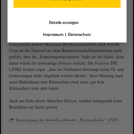
hinbekommen würde, seine Gasheizung so schnell umzustellen.
verwies darauf, dass sich die
Kerstin Eisenreich (DIE LINKE)
Details anzeigen
Klimakrise im Gebäude- und Wohnungssektor besonders bemerkbar
mache, gerade im Heizungssektor sei der Reformbedarf besonders
Impressum
|
Datenschutz
hoch. Reformen seien umso wichtiger, weil die Klima- und
Energiekrise ärmere Menschen überdurchschnittlich stark betreffe.
Zwar sei der Entwurf aus dem Bundeswirtschaftsministerium nicht
perfekt, aber die „Empörungsmaschinerie“ halte sie für falsch, denn
damit würde die notwendige
Debatte
erstickt. Die
Fraktion
DIE
LINKE fordere sogar, „dass bei Neubauten überhaupt keine Öl- und
Gasheizungen mehr eingebaut werden dürfen“. Ihrer Meinung nach
seien Maßnahmen zum Klimaschutz zwar teuer, gar kein
Klimaschutz wäre aber teurer.
Auch am Ende dieser Aktuellen
Debatte
wurden naturgemäß keine
Beschlüsse zur Sache gefasst.
Beantragung der Aktuellen Debatte „Heizungskeller“ (PDF)