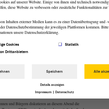
ookies auf unserer Website. Einige von ihnen sind technisch notwendi
lfen, diese Website zu verbessern oder zusätzliche Funktionalitäten zu
on Inhalten externer Medien kann es zu einer Datenübertragung und -v
der Datenschutzbestimmung der jeweiligen Plattformen kommen. Bitte 
 die Bilder von den Jahrhunderthochwassern 2002 und
mationen unsere Datenschutzerklärung.
 heimgesucht hatten. Land unter hieß es da vielerorts.
 genaue Gegenteil: die Dürrejahre 2018, 2019 und 2022. Das
ige Cookies
Statistik
rausforderung, ein Wassermanagement zu gestalten, das
und trotzdem so viele Wasserreserven sammelt, damit es
von Drittanbietern
et.
aft, Energie, Klimaschutz und Umwelt des Landtags von
ehnen
Speichern
Alle akze
den Bürgerinnen und Bürgern ins Gespräch kommen und
enannten Themenschwerpunkt machen: Wo sollte die Politik
Details anzeigen
önnen von Extremwetterereignissen Betroffene besser
Präventionsmaßnahmen wurden/werden ergriffen?
Impressum
|
Datenschutz
rinnen und Bürgern diskutieren an diesem Abend die