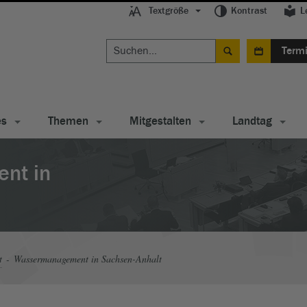
Textgröße
Kontrast
L
Term
es
Themen
Mitgestalten
Landtag
nt in
t
Wassermanagement in Sachsen-Anhalt