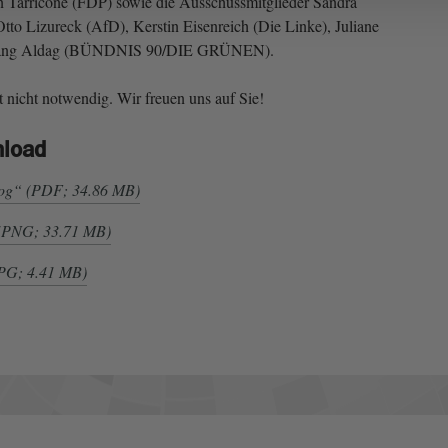
n Tarricone (FDP) sowie die Ausschussmitglieder Sandra
to Lizureck (AfD), Kerstin Eisenreich (Die Linke), Juliane
gang Aldag (BÜNDNIS 90/DIE GRÜNEN).
 nicht notwendig. Wir freuen uns auf Sie!
nload
log“ (PDF; 34.86 MB)
) (PNG; 33.71 MB)
JPG; 4.41 MB)